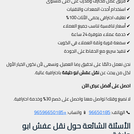
✔ فريق عمل محترف ومدرب على أعلى مستوى
✔ استخدام أحدث المعدات والتقنيات
✔ تغليف احترافي يحمي الأثاث 100%
✔ أسعار تنافسية تناسب جميع العملاء
✔ خدمة عملاء متوفرة 24 ساعة
✔ سمعة قوية وثقة العملاء في الكويت
✔ تنفيذ سريع مع الحفاظ على الجودة
نحن نعمل دائمًا على تحقيق رضا العميل، ونسعى لأن نكون الخيار الأول
لكل من يبحث عن
نقل عفش ابو حليفة
باحترافية عالية.
احصل على أفضل عرض الآن
لا تضيع وقتك! تواصل معنا واحصل على خصم 30% وخدمة احترافية.
+96596650185
96650185
📞 الهاتف:
📱 واتساب:
الأسئلة الشائعة حول نقل عفش ابو