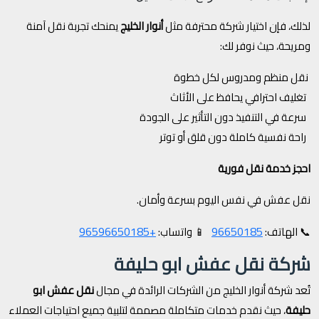
لذلك، فإن اختيار شركة محترفة مثل
أنوار الخليج
يمنحك تجربة نقل آمنة
ومريحة، حيث نوفر لك:
نقل منظم ومدروس لكل خطوة
تغليف احترافي يحافظ على الأثاث
سرعة في التنفيذ دون التأثير على الجودة
راحة نفسية كاملة دون قلق أو توتر
احجز خدمة نقل فورية
نقل عفش في نفس اليوم بسرعة وأمان.
+96596650185
96650185
📞 الهاتف:
📱 واتساب:
شركة نقل عفش ابو حليفة
تُعد شركة أنوار الخليج من الشركات الرائدة في مجال
نقل عفش ابو
حليفة
، حيث نقدم خدمات متكاملة مصممة لتلبية جميع احتياجات العملاء