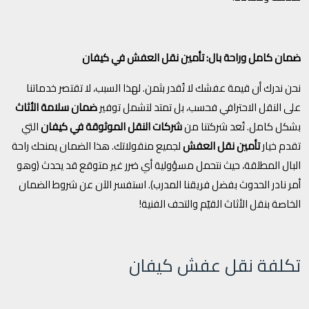
ضمان كامل وراحة بال: تأمين نقل العفش في كيفان
نحن ندرك أن قيمة عفشك لا تُقدر بثمن. لهذا السبب، لا تقتصر خدماتنا
على النقل الاحترافي فحسب، بل تمتد لتشمل توفير
ضمان سلامة الأثاث
بشكل كامل. تُعد شركتنا من
شركات النقل الموثوقة في كيفان
التي
تقدم خيار
تأمين نقل العفش
لجميع منقولاتك. هذا الضمان يمنحك راحة
البال المطلقة، حيث نتحمل مسؤولية أي ضرر غير متوقع قد يحدث (وهو
أمر نادر الحدوث بفضل فريقنا المدرب). استفسر الآن عن شروط الضمان
الخاصة بنقل الأثاث القيّم والتحف الفنية!
تكلفة نقل عفش كيفان