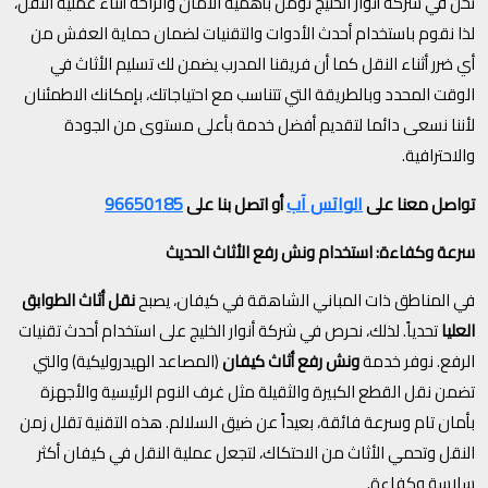
نحن في شركة أنوار الخليج نؤمن بأهمية الأمان والراحة أثناء عملية النقل،
لذا نقوم باستخدام أحدث الأدوات والتقنيات لضمان حماية العفش من
أي ضرر أثناء النقل كما أن فريقنا المدرب يضمن لك تسليم الأثاث في
الوقت المحدد وبالطريقة التي تتناسب مع احتياجاتك، بإمكانك الاطمئنان
لأننا نسعى دائما لتقديم أفضل خدمة بأعلى مستوى من الجودة
والاحترافية.
الواتس آب
96650185
تواصل معنا على
أو اتصل بنا على
سرعة وكفاءة: استخدام ونش رفع الأثاث الحديث
في المناطق ذات المباني الشاهقة في كيفان، يصبح
نقل أثاث الطوابق
العليا
تحدياً. لذلك، نحرص في شركة أنوار الخليج على استخدام أحدث تقنيات
الرفع. نوفر خدمة
ونش رفع أثاث كيفان
(المصاعد الهيدروليكية) والتي
تضمن نقل القطع الكبيرة والثقيلة مثل غرف النوم الرئيسية والأجهزة
بأمان تام وسرعة فائقة، بعيداً عن ضيق السلالم. هذه التقنية تقلل زمن
النقل وتحمي الأثاث من الاحتكاك، لتجعل عملية النقل في كيفان أكثر
سلاسة وكفاءة.