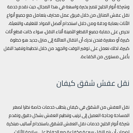
وشركة أنوار الخليج تتميز بخبرة واسعة في هذا المجال، حيث نقدم خدمة
نقل عفش المنازل من خلال فريق عمل محترف يتعامل مع جميع أنواع
الأثاث بعناية ودقة ومن خلال استخدام أفضل المواد للتغليف والتعبئة،
نحرص على حماية جميع القطع الثمينة أثناء النقل، سواء كانت قطع أثاث
كبيرة أو صغيرة فنحن ندرك أن انتقال العائلة إلى منزل جديد هو خطوة
كبيرة، لذلك نعمل على توفير الوقت والجهد من خلال تخطيط وتنفيذ النقل
بأعلى مستوى من الكفاءة.
نقل عفش شقق كيفان
نقل العفش من الشقق في كيفان يتطلب خدمات خاصة نظرا لصغر
المساحة وحاجة العميل إلى ترتيب وتنظيم العفش بشكل دقيق وتقدم
شركة أنوار الخليج خدمات نقل العفش للشقق باستخدام أساليب مبتكرة
لضمان أن يتم النقل بسرعة وكفاءة مع الحفاظ على سلامة الأثاث،