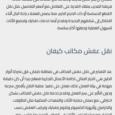
فريقنا المدرب يمتلك القدرة على التعامل مع أصغر التفاصيل، مثل نقل
القطع الحساسة أو ذات الحجم الكبير، مما يضمن للعملاء راحة البال أثناء
الانتقال إلى شققهم الجديدة ونقدم أيضا خدمات تفكيك وتجميع الأثاث
لتسهيل العملية وجعلها أكثر سلاسة.
نقل عفش مكاتب كيفان
عند التفكير في نقل عفش المكاتب في منطقة كيفان، فإن شركة أنوار
الخليج هي الخيار المثالي لكافة الأعمال التجارية فنعلم جيدا أن كل دقيقة
مهمة في بيئة العمل، لذلك نعمل على تنفيذ عملية النقل بأقصى سرعة
ودون التأثير على سير العمل ونقدم خدمة نقل عفش المكاتب بشكل
احترافي، مع ضمان حماية الأثاث والمعدات المكتبية مثل الطاولات
والكراسي وأجهزة الكمبيوتر ونقوم بتفكيك وتركيب العفش حسب
الحاجة، مع مراعاة ترتيب الأثاث في المكتب الجديد بما يتناسب مع