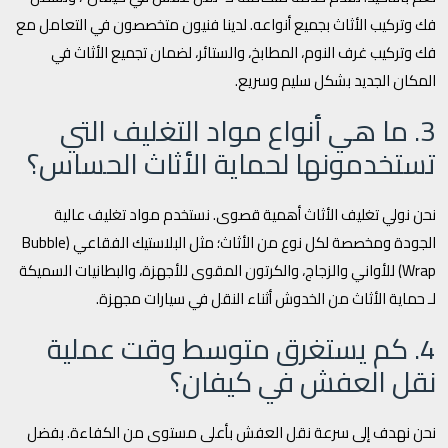
فك وتركيب الأثاث بجميع أنواعه. لدينا فنيون متخصصون في التعامل مع
فك وتركيب غرف النوم، المطابخ، والستائر، لضمان تجميع الأثاث في
المكان الجديد بشكل سليم وسريع.
3. ما هي أنواع مواد التغليف التي
تستخدمونها لحماية الأثاث الحساس؟
نحن نولي تغليف الأثاث أهمية قصوى. نستخدم مواد تغليف عالية
الجودة ومخصصة لكل نوع من الأثاث؛ مثل البلاستيك الفقاعي (Bubble
Wrap) للأواني والزجاج، والكرتون المقوى للأجهزة، والبطانيات السميكة
لـ حماية الأثاث من الخدوش أثناء النقل في سيارات مجهزة.
4. كم يستغرق متوسط وقت عملية
نقل العفش في كيفان؟
نحن نهدف إلى سرعة نقل العفش بأعلى مستوى من الكفاءة. بفضل