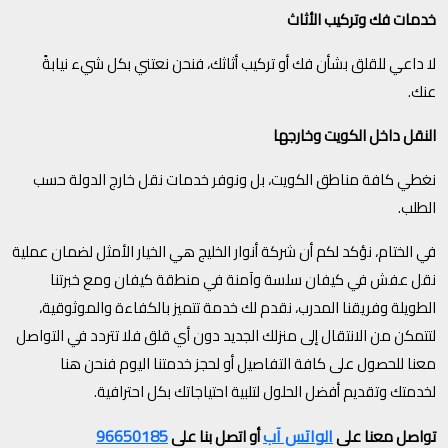
خدمات فك وتركيب الأثاث
لا داعي للقلق بشأن فك أو تركيب أثاثك، فنحن نعتني بكل شيء نيابةً
عنك.
النقل داخل الكويت وخارجها
نغطي كافة مناطق الكويت، بل ونوفر خدمات نقل خارج الدولة حسب
الطلب.
في الختام، نؤكد لكم أن شركة أنوار الخليج هي الخيار الأمثل لضمان عملية
نقل عفش في كيفان سلسة وآمنة في منطقة كيفان ومع خبرتنا
الطويلة وفريقنا المدرب، نقدم لك خدمة تتميز بالكفاءة والموثوقية،
لتتمكن من الانتقال إلى منزلك الجديد دون أي قلق فلا تتردد في التواصل
معنا للحصول على كافة التفاصيل أو لحجز خدمتنا اليوم فنحن هنا
لخدمتك وتقديم أفضل الحلول لتلبية احتياجاتك بكل احترافية.
الواتس آب
96650185
تواصل معنا على
أو اتصل بنا على