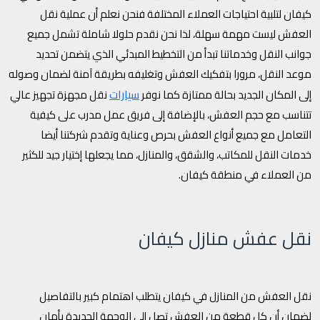
كيفان لتلبية احتياجات العملاء المختلفة فنحن نعلم أن عملية نقل
العفش ليست مهمة سهلة، لذا نحن نقدم حلولا شاملة تشمل جميع
جوانب النقل وخدماتنا تبدأ من التخطيط المبدئي الذي يتضمن تحديد
موعد النقل، مرورا بتفكيك العفش وتغليفه بطريقة آمنة لضمان وصوله
سيارات
إلى المكان الجديد بحالة ممتازة كما نوفر
نقل مجهزة تجهيز عالي
تتناسب مع حجم العفش، بالإضافة إلى فريق عمل مدرب على كيفية
التعامل مع جميع أنواع العفش بحرص وعناية وتقدم شركتنا أيضا
خدمات النقل للمكاتب، والشقق، والمنازل، مما يجعلها إختيار جيد للكثير
من العملاء في منطقة كيفان.
نقل عفش منازل كيفان
نقل العفش من المنازل في كيفان يتطلب اهتمام كبير بالتفاصيل
لضمان أن كل قطعة من العفش تصل إلى الوجهة الجديدة بأمان