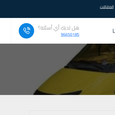
المقالات
هل لديك أي أسئلة؟
96650185