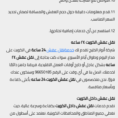
10.التواصل مع الشركة بشكل واضح
11.قدم معلومات دقيقة حول حجم العفش والمسافة لضمان تحديد
السعر المناسب.
12.استفسر عن أي خدمات إضافية تحتاجها.
نقل عفش الكويت ٢٤ ساعه
خدمة
نقل عفش
شركة أنوار الخليج تقدم لك
24 ساعة
في الكويت على
مدار اليوم وطوال أيام الأسبوع. سواء كنت بحاجة إلى
نقل عفش ٢٤
ساعه
بشكل عاجل أو خارج أوقات العمل التقليدية، فريقنا جاهز دائمًا
لخدمتك. اتصل بنا في أي وقت على الرقم 96650185 وسنكون عندك
فورًا. نحن متخصصون في
نقل عفش الكويت 24 ساعه
بأعلى كفاءة
وبأسعار منافسة.
نقل عفش داخل الكويت
نقدم خدمات
نقل عفش داخل الكويت
بكفاءة وسرعة عالية، حيث
نغطي جميع المناطق والمحافظات الكويتية. نعتمد على أسطول من