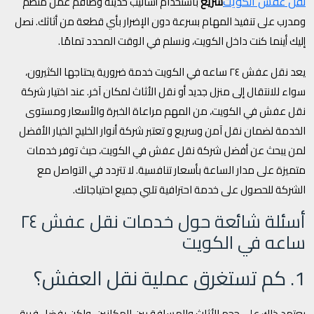
نقل عفش الكويت
سريع
باستخدام أساليب حديثة وطاقم عمل منظم
ومدرب على تنفيذ المهام بسرعة دون الإضرار بأي قطعة من أثاثك. نصل
إليك أينما كنت داخل الكويت، ونسلم في الوقت المحدد تمامًا.
يعد نقل عفش ٢٤ ساعه في الكويت خدمة ضرورية يحتاجها الكثيرون،
سواء للانتقال إلى منزل جديد أو نقل الأثاث لمكان آخر. عند اختيار شركة
نقل عفش في الكويت، من المهم مراعاة الخبرة والأسعار ومستوى
الخدمة لضمان نقل آمن وسريع و تعتبر شركة أنوار الخليج الخيار الأفضل
لمن يبحث عن أفضل شركة نقل عفش في الكويت، حيث توفر خدمات
متميزة على مدار الساعة بأسعار تنافسية. لا تتردد في التواصل مع
الشركة للحصول على خدمة احترافية تلبي جميع احتياجاتك.
أسئلة شائعة حول خدمات نقل عفش ٢٤
ساعه في الكويت
1. كم تستغرق عملية نقل العفش؟
يعتمد ذلك على حجم الأثاث والمسافة بين المكانين، ولكن بفضل فريق