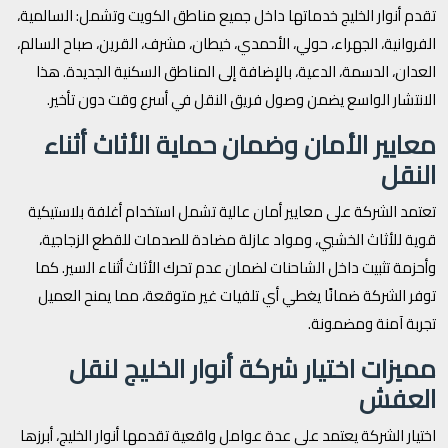
تقدم أنوار الخليج خدماتها داخل جميع مناطق الكويت وتشمل: السالمية،
الفروانية، الجهراء، حولي، الأحمدي، خيطان، مشرف، القرين، صباح السالم،
العدان، الدسمة، الدعية، بالإضافة إلى المناطق السكنية الجديدة. هذا
الانتشار الواسع يضمن وصول فريق النقل في أسرع وقت دون تأخير.
معايير الأمان وضمان حماية الأثاث أثناء
النقل
تعتمد الشركة على معايير أمان عالية تشمل استخدام أغلفة بلاستيكية
قوية للأثاث الخشبي، ومواد عازلة مضادة للصدمات للقطع الزجاجية،
وأحزمة تثبيت داخل الشاحنات لضمان عدم تحرك الأثاث أثناء السير. كما
توفر الشركة ضمانًا يغطي أي تلفيات غير متوقعة، مما يمنح العميل
تجربة آمنة ومضمونة.
مميزات اختيار شركة أنوار الخليج لنقل
العفش
اختيار الشركة يعتمد على عدة عوامل واقعية تقدمها أنوار الخليج، أبرزها