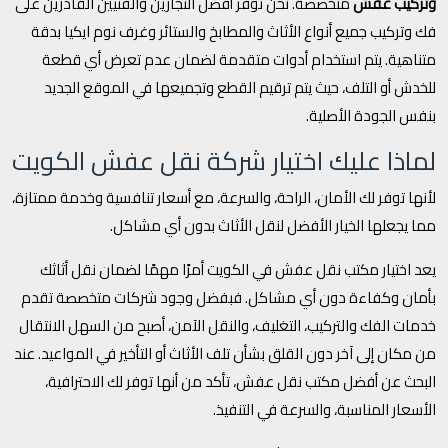
وتركيب عفش
متخصصة. نحن نوفر أفضل النجارين والفنيين القادرين على
فك وتركيب جميع أنواع الأثاث والمطابخ والستائر وغرف نوم ايكيا بدقة
متناهية. يتم استخدام أدوات متقدمة لضمان عدم تعرض أي قطعة
للخدش أو التلف، حيث يتم ترقيم القطع وتجميعها في الموقع الجديد
بنفس الجودة الأصلية.
لماذا عليك اختيار شركة نقل عفش الكويت
لأنها توفر لك الأمان، الراحة، والسرعة، مع أسعار تنافسية وخدمة ممتازة،
مما يجعلها الخيار الأفضل لنقل الأثاث بدون أي مشاكل.
يعد اختيار مكتب نقل عفش في الكويت أمرًا مهمًا لضمان نقل أثاثك
بأمان وكفاءة دون أي مشاكل. فبفضل وجود شركات متخصصة تقدم
خدمات الفك والتركيب، التغليف، والنقل الآمن، أصبح من السهل الانتقال
من مكان إلى آخر دون القلق بشأن تلف الأثاث أو التأخير في المواعيد. عند
البحث عن أفضل مكتب نقل عفش، تأكد من أنها توفر لك الاحترافية،
الأسعار المناسبة، والسرعة في التنفيذ.