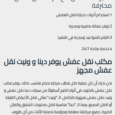
محترفة
1.استخدام أدوات حديثة لنقل العفش
2.توفر عمالة ماهرة ومدربة
3.التزام بالمواعيد وسرعة في التنفيذ
4.خدمة متاحة 24/7
مكتب نقل عفش يوفر دينا و ونيت نقل
عفش مجهز
نحن ندرك أن كل عملية نقل تتطلب مركبة بحجم مناسب. لذلك، يوفر مكتب
نقل عفش بالكويت في أنوار الخليج أسطولاً من سيارات دينا نقل عفش و
ونيت نقل عفش مجهزة بالكامل. الـ "ونيت" مثالي لنقل الأغراض القليلة
أو النقل السريع، بينما الـ "دينا" مناسبة لنقل محتويات الشقق والفلل
الكبيرة. جميع مركباتنا مغلقة ومؤمنة لحماية الأثاث من أي ظروف