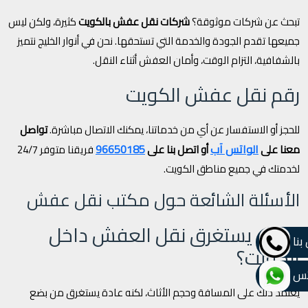
تبحث عن شركات موثوقة؟
شركات نقل عفش بالكويت
كثيرة، ولكن ليس
جميعها تقدم الجودة والخدمة التي تستحقها. نحن في أنوار الخليج نتميز
بالشفافية، التزام الوقت، وأمان العفش أثناء النقل.
رقم نقل عفش الكويت
للحجز أو الاستفسار عن أي من خدماتنا، يمكنك الاتصال مباشرة.
تواصل
الواتس آب
96650185
معنا على
أو اتصل بنا على
فريقنا متوفر 24/7
لخدمتك في جميع مناطق الكويت.
الأسئلة الشائعة حول مكتب نقل عفش
1. كم يستغرق نقل العفش داخل
بنا
الكويت؟
تس
يعتمد ذلك على المسافة وحجم الأثاث، لكنه عادة يستغرق من بضع