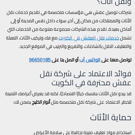
ونقل أثاث؟
شركات توصيل عفش هي مؤسسات متخصصة في تقديم خدمات نقل
الأثاث والممتلكات من مكان إلى آخر، سواء داخل نفس المدينة أو إلى
أماكن بعيدة. تقدم هذه الشركات مجموعة متنوعة من الخدمات التي
خدمات نقل العفش في الكويت
تشمل
مع فك وتركيب الأثاث، التعبئة
والتغليف، النقل بالشاحنات، والتفريغ والترتيب في الموقع الجديد.
الواتس آب
96650185
تواصل معنا على
أو اتصل بنا على
فوائد الاعتماد على شركة نقل
عفش محترفة في الكويت
قد يبدو نقل الأثاث بنفسك خيارًا اقتصاديًا، لكنه قد يعرض أغراضك الثمينة
للخطر. الاعتماد على شركة نقل متخصصة مثل
أنوار الخليج
يضمن لك:
حماية الأثاث
استخدام مواد تغليف متينة تحافظ على سلامة الأغراض.