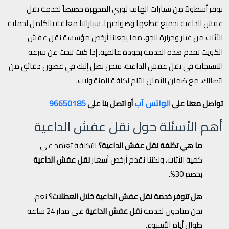
نوفر أسطولاً من سيارات الهاف لوري المجهزة خصيصاً لخدمة نقل
عفش الداعية بجميع قطعها وضواحيها. سياراتنا مغلقة بالكامل لحماية
الأثاث من غبار وحرارة الجو، مما يجعلنا أرخص مؤسسة نقل عفش
الكويت تقدم هذه الخدمة بجودة عالمية. إذا كنت تبحث عن سرعة
الاستجابة في نقل عفش الداعية، فنحن نصل إليك في غضون دقائق من
اتصالك، مع ضمان الأمان التام لكافة المنقولات.
الواتس آب
96650185
تواصل معنا على
أو اتصل بنا على
أهم الأسئلة حول نقل عفش الداعية
ما هي تكلفة نقل عفش الداعية؟
التكلفة تعتمد على
كمية الأثاث، ولكننا نقدم أرخص أسعار
نقل عفش الداعية
بخصم 30%.
هل تتوفر خدمة نقل عفش الداعية خلال العطلات؟
نعم،
نحن متاحون لخدمة
نقل عفش الداعية
على مدار 24 ساعة
طوال أيام الأسبوع.