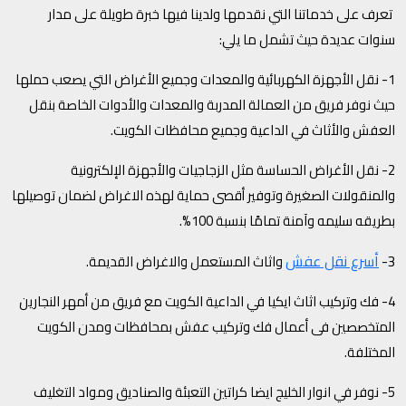
تعرف على خدماتنا التي نقدمها ولدينا فيها خبرة طويلة على مدار
سنوات عديدة حيث تشمل ما يلي:
1- نقل الأجهزة الكهربائية والمعدات وجميع الأغراض التي يصعب حملها
حيث نوفر فريق من العمالة المدربة والمعدات والأدوات الخاصة بنقل
العفش والأثاث في الداعية وجميع محافظات الكويت.
2- نقل الأغراض الحساسة مثل الزجاجيات والأجهزة الإلكترونية
والمنقولات الصغيرة وتوفير أقصى حماية لهذه الاغراض لضمان توصيلها
بطريقه سليمه وآمنة تمامًا بنسبة 100%.
أسرع نقل عفش
3-
واثاث المستعمل والاغراض القديمة.
4- فك وتركيب اثاث ايكيا في الداعية الكويت مع فريق من أمهر النجارين
المتخصصين فى أعمال فك وتركيب عفش بمحافظات ومدن الكويت
المختلفة.
5- نوفر في انوار الخليج ايضا كراتين التعبئة والصناديق ومواد التغليف