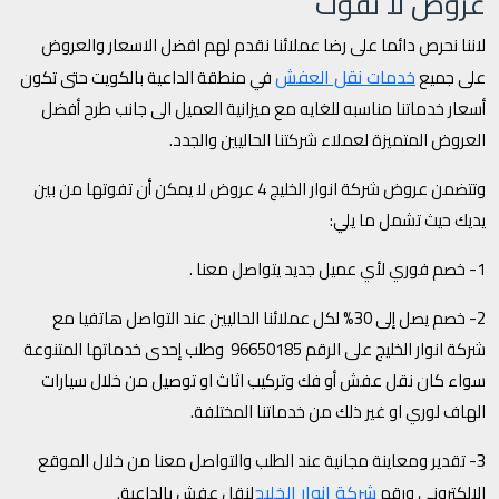
عروض لا تُفوت
لاننا نحرص دائما على رضا عملائنا نقدم لهم افضل الاسعار والعروض
خدمات نقل العفش
على جميع
في منطقة الداعية بالكويت حتى تكون
أسعار خدماتنا مناسبه للغايه مع ميزانية العميل الى جانب طرح أفضل
العروض المتميزة لعملاء شركتنا الحاليين والجدد.
وتتضمن عروض شركة انوار الخليج 4 عروض لا يمكن أن تفوتها من بين
يديك حيث تشمل ما يلي:
1- خصم فوري لأي عميل جديد يتواصل معنا .
2- خصم يصل إلى 30% لكل عملائنا الحاليين عند التواصل هاتفيا مع
شركة انوار الخليج على الرقم 96650185 وطلب إحدى خدماتها المتنوعة
سواء كان نقل عفش أو فك وتركيب اثاث او توصيل من خلال سيارات
الهاف لوري او غير ذلك من خدماتنا المختلفة.
3- تقدير ومعاينة مجانية عند الطلب والتواصل معنا من خلال الموقع
شركة انوار الخليج
الالكتروني ورقم
لنقل عفش بالداعية.