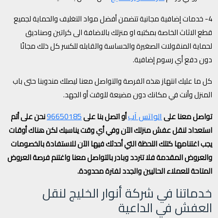
4- خدمات إضافية مجانية تتضمن أفضل مواد التغليف والحماية لجميع
قطع الاثاث الخاصة بمكتبه او منزلك بالاضافة الى كراتين وصناديق
لحماية المنقولات الصغيرة والحساسة والقابله للكسر كل ذلك مجانًا
دون دفع أي رسوم إضافية.
كل ما عليك انتهاز هذه الفرصة والتواصل معنا ليصلك مندوبنا حتى باب
المنزل وأنت في مكانك دون مضيعة للوقت أو الجهد.
الواتس آب
96650185
تواصل معنا على
أو اتصل بنا على
نحن على أتم
استعداد لنقل عفش منزلك الآن وفي أي وقت يناسبك لكن هناك أوقات
يجب اغتنامها كتلك اللحظة التي أحدثك فيها الآن للاستفادة بالخصومات
والعروض المقدمة فلا تتردد وبادر بالتواصل معنا واغتنم فرصة العروض
المتاحة للعملاء الحاليين والجدد لفترة محدودة.
خدماتنا في شركة أنوار الخليج لنقل
العفش في الداعية