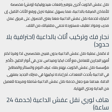
نقل عفش الكويت أخرى بتوفير رافعات هيدروليكية (ونش) مخصصة
للأماكن الضيقة بالداعية، مما يسهل عملية تنزيل ورفع الأثاث الثقيل. إن
اختيارك لخدمة نقل عفش الداعية معنا يعني الحصول على فريق عمل
مدرب ومواد تغليف مستوردة تحمي مقتنياتك من التلف.
نجار فك وتركيب أثاث بالداعية (احترافية بلا
حدود)
لا تكتمل عملية نقل عفش الداعية بدون فنيين متخصصين، لذا وفرنا لكم
أمهر النجارين للتعامل مع أثاث ايكيا وميداس. نحن في أنوار الخليج، كأكبر
مؤسسة نقل عفش الكويت، نهتم بفك غرف النوم والستائر والمطابخ
في الداعية بأحدث المعدات، ثم إعادة تركيبها في منزلك الجديد بمنتهى
الدقة. هدفنا هو جعل خدمة نقل عفش الداعية شاملة ومريحة للعميل
من البداية وحتى النهاية.
هاف لوري نقل عفش الداعية (خدمة 24
ساعة)