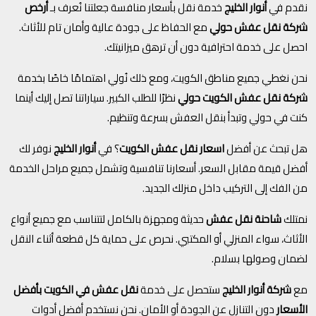
نقدم في
أنوار الخليج
خدمة نقل بأسعار منافسة جعلتنا نُعرف بـ
أرخص
شركة نقل عفش حولي
مع الحفاظ على جودة عالية وأمان تام للأثاث.
احصل على خدمة احترافية دون أن ترهق ميزانيتك.
نحن نغطي جميع مناطق الكويت، ومع ذلك نُولي اهتمامًا خاصًا بخدمة
شركة نقل عفش الكويت حولي
نظرًا للطلب الكبير. سياراتنا تصل إليك أينما
كنت في حولي وتبدأ بنقل العفش بسرعة وتنظيم.
هل تبحث عن أفضل
اسعار نقل عفش الكويت
؟ في
أنوار الخليج
نوفر لك
أفضل قيمة مقابل السعر. أسعارنا تنافسية وتشمل جميع مراحل الخدمة
من الفك إلى التركيب داخل منزلك الجديد.
نمتلك
شاحنة نقل عفش
حديثة ومجهزة بالكامل لتتناسب مع جميع أنواع
الأثاث، سواء المنزلي أو المكتبي. نحرص على حماية كل قطعة أثناء النقل
لضمان وصولها بسلام.
مع
شركة أنوار الخليج
ستحصل على خدمة
نقل عفش في الكويت بأفضل
الأسعار
دون التنازل عن الجودة أو الأمان. نحن نستخدم أفضل أدوات