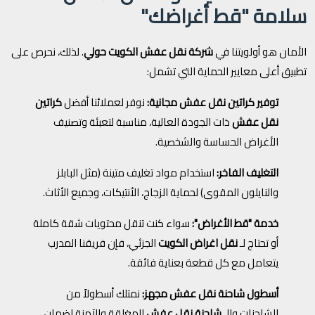
سلامة "قط أغراضك"
الأمان هو أولويتنا في
شركة نقل عفش الكويت حولي
. لذلك، نحرص على
تطبيق أعلى معايير الحماية التي تشمل:
توفير كراتين نقل عفش مجانية:
نوفر لعملائنا أفضل
كراتين
نقل عفش
ذات الجودة العالية، مناسبة لتعبئة وتصنيف
الأغراض الحساسة والشخصية.
التغليف الفاخر:
استخدام مواد تغليف متينة (مثل البابلز
والنايلون المقوى) لحماية الزجاج، الأنتيكات، وجميع الأثاث.
خدمة "قط الأغراض":
سواء كنت تنقل محتويات شقة كاملة
أو تحتاج لـ
نقل اغراض الكويت
الجزئي، فإن فريقنا المدرب
يتعامل مع كل قطعة بعناية فائقة.
أسطول شاحنة نقل عفش مجهز:
نمتلك أسطولاً من
الشاحنات والـ
شاحنة نقل عفش
المغلقة والآمنة لضمان