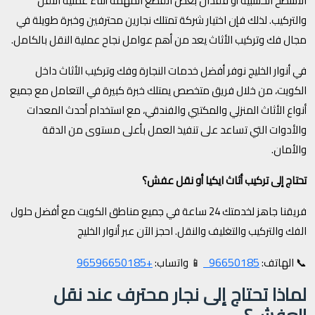
الأسطح الخشبية أو فقدان بعض القطع المهمة أثناء عملية النقل
والتركيب. لذلك فإن اختيار شركة تمتلك نجارين محترفين وخبرة طويلة في
مجال فك وتركيب الأثاث يعد من أهم عوامل نجاح عملية النقل بالكامل.
في أنوار الخليج نوفر أفضل خدمات النجارة وفك وتركيب الأثاث داخل
الكويت، من خلال فريق متخصص يمتلك خبرة كبيرة في التعامل مع جميع
أنواع الأثاث المنزلي والمكتبي والفندقي، مع استخدام أحدث المعدات
والأدوات التي تساعد على تنفيذ العمل بأعلى مستوى من الدقة
والأمان.
تحتاج إلى تركيب أثاث ايكيا أو نقل عفش؟
فريقنا جاهز لخدمتك 24 ساعة في جميع مناطق الكويت مع أفضل حلول
الفك والتركيب والتغليف والنقل. احجز الآن عبر أنوار الخليج
+96596650185
96650185
📞 الهاتف:
📱 واتساب:
لماذا تحتاج إلى نجار محترف عند نقل