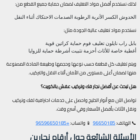
لذلك نستخدم أفضل مواد التغليف لضمان حماية جميع القطع من:
الخدوش
الكسر
الأتربة
الرطوبة
الصدمات
الاحتكاك أثناء النقل
نستخدم مواد تغليف عالية الجودة مثل:
بابل راب
نايلون تغليف
فوم حماية
كراتين قوية
أغطية خاصة للأثاث
أحزمة تثبيت
أشرطة حماية للزوايا
ويتم تغليف كل قطعة حسب نوعها وحجمها وطبيعة المادة المصنوعة
منها لضمان أعلى مستوى من الأمان أثناء النقل والتركيب.
هل تبحث عن أفضل نجار فك وتركيب عفش بالكويت؟
تواصل الآن مع أنوار الخليج واحصل على خدمات احترافية لفك وتركيب
ونقل الأثاث بأفضل الأسعار وفي أسرع وقت.
+96596650185
96650185
📞 الهاتف:
📱 واتساب:
الأسئلة الشائعة حول أرقام نجارين