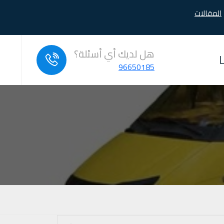
المقالات
هل لديك أي أسئلة؟
96650185