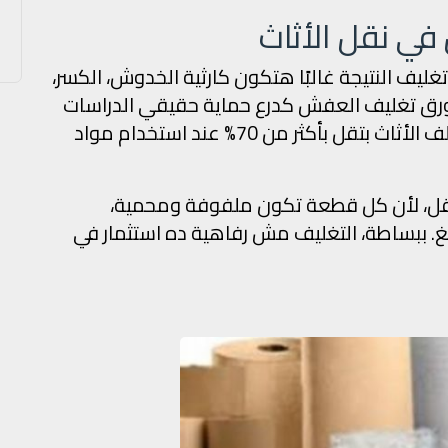
ي نقل الأثاث
غليف النتيجة غالبًا هتكون كارثية الخدوش، الكسر،
ر ورق تغليف العفش كدرع حماية حقيقي الدراسات
في مجال النقل اللوجستي بتشير إن نسبة تلف الأثاث بتقل بأكثر من 70% عند استخدام مواد
نقل، لأن كل قطعة تكون ملفوفة ومحمية،
يغ. ببساطة، التغليف مش رفاهية ده استثمار في