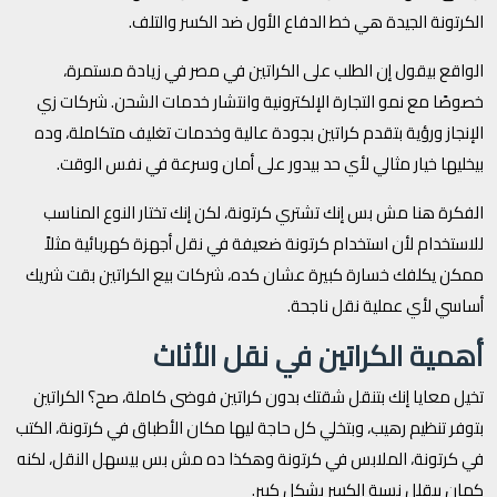
الكرتونة الجيدة هي خط الدفاع الأول ضد الكسر والتلف.
الواقع بيقول إن الطلب على الكراتين في مصر في زيادة مستمرة،
خصوصًا مع نمو التجارة الإلكترونية وانتشار خدمات الشحن. شركات زي
الإنجاز ورؤية بتقدم كراتين بجودة عالية وخدمات تغليف متكاملة، وده
بيخليها خيار مثالي لأي حد بيدور على أمان وسرعة في نفس الوقت.
الفكرة هنا مش بس إنك تشتري كرتونة، لكن إنك تختار النوع المناسب
للاستخدام لأن استخدام كرتونة ضعيفة في نقل أجهزة كهربائية مثلاً
ممكن يكلفك خسارة كبيرة عشان كده، شركات بيع الكراتين بقت شريك
أساسي لأي عملية نقل ناجحة.
أهمية الكراتين في نقل الأثاث
تخيل معايا إنك بتنقل شقتك بدون كراتين فوضى كاملة، صح؟ الكراتين
بتوفر تنظيم رهيب، وبتخلي كل حاجة ليها مكان الأطباق في كرتونة، الكتب
في كرتونة، الملابس في كرتونة وهكذا ده مش بس بيسهل النقل، لكنه
كمان بيقلل نسبة الكسر بشكل كبير.