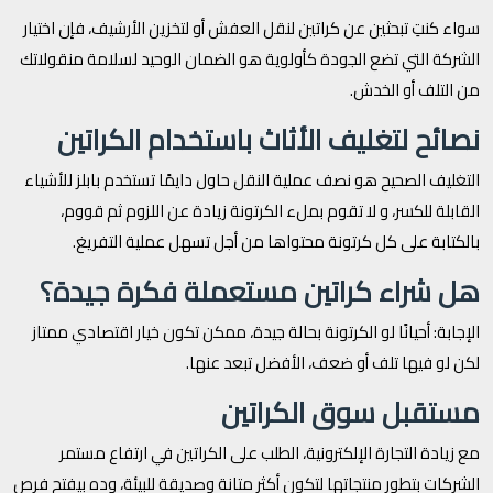
سواء كنتِ تبحثين عن كراتين لنقل العفش أو لتخزين الأرشيف، فإن اختيار
الشركة التي تضع الجودة كأولوية هو الضمان الوحيد لسلامة منقولاتك
من التلف أو الخدش.
نصائح لتغليف الأثاث باستخدام الكراتين
التغليف الصحيح هو نصف عملية النقل حاول دايمًا تستخدم بابلز للأشياء
القابلة للكسر، و لا تقوم بملء الكرتونة زيادة عن اللزوم ثم قووم،
بالكتابة على كل كرتونة محتواها من أجل تسهل عملية التفريغ.
هل شراء كراتين مستعملة فكرة جيدة؟
الإجابة: أحيانًا لو الكرتونة بحالة جيدة، ممكن تكون خيار اقتصادي ممتاز
لكن لو فيها تلف أو ضعف، الأفضل تبعد عنها.
مستقبل سوق الكراتين
مع زيادة التجارة الإلكترونية، الطلب على الكراتين في ارتفاع مستمر
الشركات بتطور منتجاتها لتكون أكثر متانة وصديقة للبيئة، وده بيفتح فرص