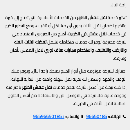
راحة البال
تعتبر خدمة
نقل عفش الظهر
من الخدمات الأساسية التي تحتاج إلى خبرة
وتنظيم لضمان نقل الأثاث بدون أي مشاكل أو تلفيات، ومع التطور الكبير
في خدمات
نقل عفش في الكويت
، أصبح من الضروري الاعتماد على
شركة محترفة توفر لك خدمات متكاملة تشمل
تفكيك الاثاث، الفك
والتركيب والتغليف، واستخدام سيارات هاف لوري
لنقل العفش بأمان
وسرعة.
اختيارك لشركة موثوقة مثل أنوار الخليج يمنحك راحة البال، ويوفر عليك
الوقت والجهد، ويضمن لك تجربة نقل سهلة وآمنة من البداية للنهاية.
إذا كنت تبحث عن أفضل شركة تقدم خدمات
نقل عفش الظهر
باحترافية
وجودة عالية، فلا تتردد في التواصل الآن والاستفادة من أفضل الحلول
المتاحة لنقل الأثاث في الكويت.
+96596650185
96650185
📞 الهاتف:
📱 واتساب: