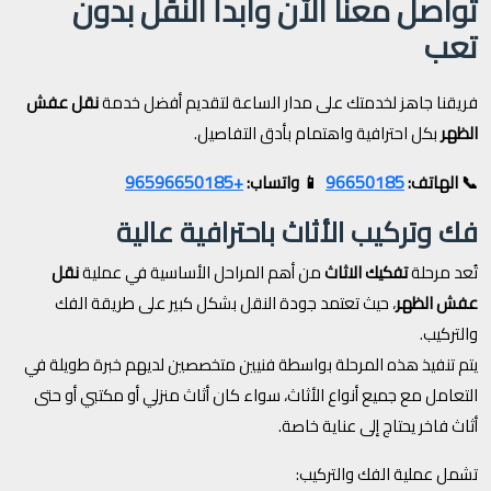
تواصل معنا الآن وابدأ النقل بدون
تعب
فريقنا جاهز لخدمتك على مدار الساعة لتقديم أفضل خدمة
نقل عفش
الظهر
بكل احترافية واهتمام بأدق التفاصيل.
+96596650185
96650185
📞 الهاتف:
📱 واتساب:
فك وتركيب الأثاث باحترافية عالية
تُعد مرحلة
تفكيك الاثاث
من أهم المراحل الأساسية في عملية
نقل
عفش الظهر
، حيث تعتمد جودة النقل بشكل كبير على طريقة الفك
والتركيب.
يتم تنفيذ هذه المرحلة بواسطة فنيين متخصصين لديهم خبرة طويلة في
التعامل مع جميع أنواع الأثاث، سواء كان أثاث منزلي أو مكتبي أو حتى
أثاث فاخر يحتاج إلى عناية خاصة.
تشمل عملية الفك والتركيب: