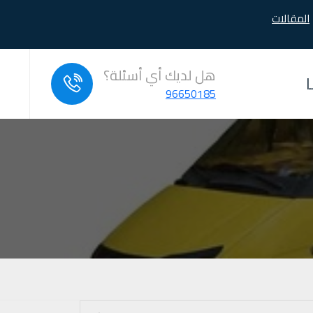
المقالات
هل لديك أي أسئلة؟
96650185