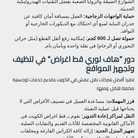
الشوارع الضيقة والزوايا الصعبة بفضل التقنيات الهيدروليكية
الحديثة.
حماية الواجهات الزجاجية:
العمل بمسافة أمان كافية عن
جدران البناية لمنع أي احتكاك مع الديكورات الخارجية أو
النوافذ.
حمولة تصل لـ 600 كجم:
إمكانية رفع أثقل القطع (مثل خزائن
التجوري أو الرخام) في نقلة واحدة وبأمان تام.
دور "هاف لوري قط اغراض" في تنظيف
وتجهيز المواقع
تنفرد أفضل شركات نقل عفش في الكويت بتقديم خدمات لوجستية
مكملة للنقل، ومنها:
فرز المهملات:
مساعدة العميل في تصنيف الأغراض التي لا
يحتاجها قبل عملية التعبئة.
النقل لمراكز إعادة التدوير:
نقوم بـ قط اغراض الكويت في
الأماكن القانونية المخصصة للأثاث القديم والنفايات الصلبة.
تجهيز المنزل الجديد:
إزالة كافة الكراتين الفارغة ومخلفات