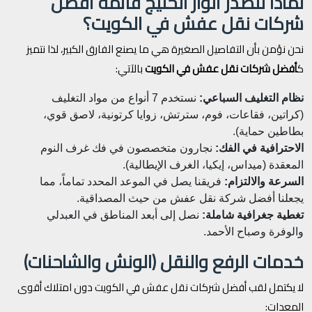
لماذا تتصدر أنوار الخليج قائمة أفضل
شركات نقل عفش في الكويت؟
نحن نؤمن بأن التفاصيل الصغيرة هي ما يصنع الفارق الكبير، لذا نتميز
ك
أفضل شركات نقل عفش في الكويت
بالآتي:
نظام التغليف السباعي:
نستخدم 7 أنواع من مواد التغليف
(كراتين، فقاعات، فوم، سترتش، زوايا كرتونية، لاصق قوي،
بطاطين حماية).
الاحترافية في الفك:
نجارون متخصصون في فك غرف النوم
المعقدة (ميداس، إيكيا، الغرف الإيطالية).
السرعة والالتزام:
فريقنا يصل في الموعد المحدد تماماً، مما
يجعلنا أفضل شركة نقل عفش من حيث المصداقية.
تغطية جغرافية شاملة:
نصل إلى أبعد المناطق في العبدلي
والوفرة وصباح الأحمد.
خدمات الرفع والنقل (الونش والشاحنات)
لا يكتمل لقب أفضل شركات نقل عفش في الكويت دون امتلاك أقوى
المعدات: