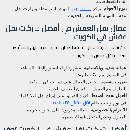
أثناء الانعطافات.
هاف لوري
تنوع الأحجام:
نوفر
للمهام المتوسطة و وانيت نقل
عفش للمهام السريعة والخفيفة.
عمال نقل العفش في أفضل شركات نقل
عفش في الكويت
نحن ننتقي فريقنا بعناية فائقة لضمان تقديم خدمة تليق بلقب أفضل
شركات نقل عفش في الكويت:
عمالة هندية وباكستانية:
مشهود لها بالصبر والدقة المتناهية
في التعامل مع الأثاث الهش.
تدريب مستمر:
يحصل العمال على دورات في "إتيكيت
التعامل مع العميل" و"فنون التغليف الحديثة".
العمل تحت الضغط:
قدرة الفريق على إتمام نقل فيلا كاملة
نقل عفش ٢٤ ساعه
في يوم واحد بنظام
.
الالتزام بالخصوصية:
عمالنا مدربون على احترام حرمة
المنازل وعدم التدخل فيما لا يعنيهم.
أفضل شركات نقل عفش في الكويت توفر