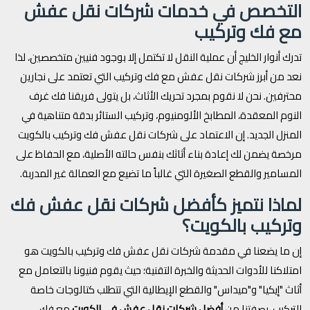
التخصص في خدمات شركات نقل عفش
مع فك وتركيب
تدرك أنوار الخليج أن عملية النقل لا تكتمل إلا بوجود فنيين متخصصين، لذا
نعد من أبرز شركات نقل عفش مع فك وتركيب التي تعتمد على نجارين
محترفين. نحن لا نقوم بمجرد تحريك الأثاث، بل يتولى فريقنا فك غرف
النوم المعقدة، المطابخ الألومنيوم، وتركيب الستائر بدقة متناهية في
المنزل الجديد. إن الاعتماد على شركات نقل عفش فك وتركيب بالكويت
مرخصة يضمن لك إعادة بناء أثاثك بنفس حالته الأصلية، مع الحفاظ على
المسامير والقطع الصغيرة التي غالباً ما تضيع مع العمالة غير المدربة.
لماذا نتميز كأفضل شركات نقل عفش فك
وتركيب بالكويت؟
إن ما يضعنا في مقدمة شركات نقل عفش فك وتركيب بالكويت هو
امتلاكنا للأدوات الحديثة والخبرة التقنية؛ حيث يقوم فنيونا بالتعامل مع
أثاث "إيكيا" و"ميداس" والقطع الإيطالية التي تتطلب كتالوجات خاصة
للتركيب. بصفتنا من
أفضل شركات نقل عفش في الكويت
مع فك