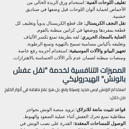
تغليف اللوحات الفنية:
استخدام ورق الزبدة الخالي من
الأحماض لحماية ألوان اللوحات قبل وضعها في صناديق
خشبية.
نقل النجف الكريستال:
فك قطع الكريستال يدوياً وتغليف كل
قطعة بمفردها ووضعها في كراتين مبطنة بالفوم.
العناية بالسجاد الحريري:
لفه بطريقة تمنع تكسر الألياف
وتغليفه بأكياس مسامية تسمح بالتهوية وتمنع الرطوبة.
تجهيز البيانو والآلات الموسيقية:
استخدام أحزمة رفع خاصة
ومنصات مبطنة لضمان عدم تأثر الآلات الحساسة بالاهتزازات.
المميزات التنافسية لخدمة "نقل عفش
بالونش" الهيدروليكي
استخدام الونش ليس مجرد وسيلة رفع، بل هو علم نطبقه في أنوار الخليج
من خلال:
قواعد تثبيت مانعة للانزلاق:
تزويد منصة الونش بحواجز
مطاطية تمنع تحرك العفش أثناء عملية الصعود والهبوط.
الوصول للمساحات المعقدة:
القدرة على نصب الونش في