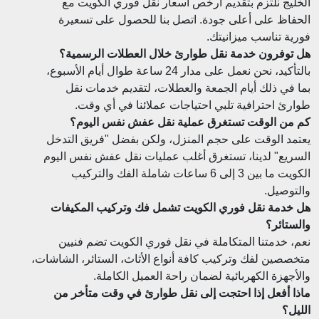
الخليج نلتزم بتقديم أرخص أسعار نقل فوري الكويت مع
الحفاظ على أعلى جودة. اتصل بنا للحصول على تسعيرة
فورية تناسب ميزانيتك.
هل توفرون خدمة نقل طوارئ خلال العطلات الرسمية؟
بالتأكيد، نحن نعمل على مدار 24 ساعة طوال أيام الأسبوع،
بما في ذلك أيام الجمعة والعطلات، لتقديم خدمات نقل
طوارئ احترافية تلبي احتياجات عملائنا في أي وقت.
كم من الوقت تستغرق عملية نقل عفش نفس اليوم؟
يعتمد الوقت على حجم المنزل، ولكن بفضل "فريق التدخل
السريع" لدينا، تستغرق أغلب عمليات نقل عفش نفس اليوم
الكويت ما بين 3 إلى 6 ساعات شاملة الفك والتركيب
والتوصيل.
هل خدمة نقل فوري الكويت تشمل فك وتركيب المكيفات
والستائر؟
نعم، خدمتنا المتكاملة في نقل فوري الكويت تضم فنيين
متخصصين لفك وتركيب كافة أنواع الأثاث، الستائر، الشاشات،
والأجهزة الكهربائية لضمان راحة العميل الكاملة.
ماذا أفعل إذا احتجت إلى نقل طوارئ في وقت متأخر من
الليل؟