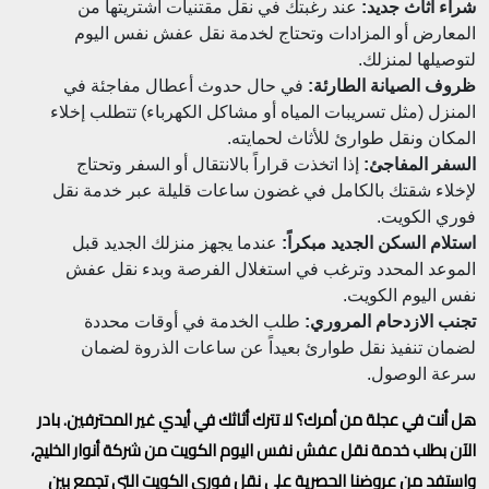
شراء أثاث جديد:
عند رغبتك في نقل مقتنيات اشتريتها من
المعارض أو المزادات وتحتاج لخدمة نقل عفش نفس اليوم
لتوصيلها لمنزلك.
ظروف الصيانة الطارئة:
في حال حدوث أعطال مفاجئة في
المنزل (مثل تسريبات المياه أو مشاكل الكهرباء) تتطلب إخلاء
المكان ونقل طوارئ للأثاث لحمايته.
السفر المفاجئ:
إذا اتخذت قراراً بالانتقال أو السفر وتحتاج
لإخلاء شقتك بالكامل في غضون ساعات قليلة عبر خدمة نقل
فوري الكويت.
استلام السكن الجديد مبكراً:
عندما يجهز منزلك الجديد قبل
الموعد المحدد وترغب في استغلال الفرصة وبدء نقل عفش
نفس اليوم الكويت.
تجنب الازدحام المروري:
طلب الخدمة في أوقات محددة
لضمان تنفيذ نقل طوارئ بعيداً عن ساعات الذروة لضمان
سرعة الوصول.
هل أنت في عجلة من أمرك؟ لا تترك أثاثك في أيدي غير المحترفين. بادر
الآن بطلب خدمة نقل عفش نفس اليوم الكويت من شركة أنوار الخليج،
واستفد من عروضنا الحصرية على نقل فوري الكويت التي تجمع بين