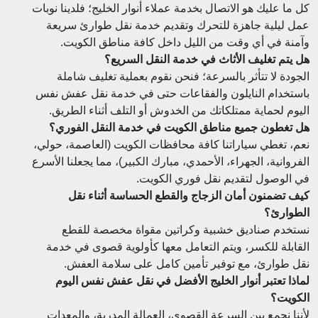
كل ما عليك هو الاتصال بخدمة عملاء أنوار الخليج؛ فلدينا نوبات
عمل ليلية جاهزة للتحرك وتقديم خدمة نقل طوارئ سريعة
وآمنة في أي وقت من الليل داخل كافة مناطق الكويت.
هل يتم تغليف الأثاث في خدمة النقل السريع؟
الجودة لا تتأثر بالسرعة؛ فنحن نقوم بعملية تغليف شاملة
باستخدام النايلون والفقاعات حتى في خدمة نقل عفش نفس
اليوم لحماية ممتلكاتك من الخدوش أو التلف أثناء الطريق.
هل تغطون جميع مناطق الكويت في خدمة النقل الفوري؟
نعم، تغطي سياراتنا كافة محافظات الكويت (العاصمة، حولي،
الفروانية، الجهراء، الأحمدي، مبارك الكبير)، مما يجعلنا الأسرع
في الوصول لتقديم نقل فوري الكويت.
كيف تضمنون أمان الزجاج والقطع الحساسة أثناء نقل
الطوارئ؟
نستخدم صناديق خشبية وكراتين مقواة مخصصة للقطع
القابلة للكسر، ويتم التعامل معها كأولوية قصوى في خدمة
نقل طوارئ، مع توفير تأمين كامل على سلامة العفش.
لماذا تعتبر أنوار الخليج الأفضل في نقل عفش نفس اليوم
الكويت؟
لأننا نجمع بين السرعة القصوى، العمالة المدربة، والمعدات