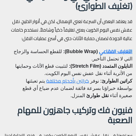
(تغليف الطوارئ)
قد يعتقد البعض أن السرعة تعني الإهمال، لكن في أنوار الخليج، نقل
عفش نفس اليوم الكويت يعني تغليفاً ذكياً وشاملاً. نستخدم خامات
عالية الجودة لضمان حماية الأثاث حتى في أسرع عمليات النقل:
التغليف الفقاعي
(Bubble Wrap):
للقطع الحساسة والزجاج
التي لا تحتمل التأخير.
النايلون المتمدد (Stretch Film):
لتثبيت قطع الأثاث وحمايتها
من الأتربة أثناء نقل عفش نفس اليوم الكويت.
كراتين بأحجام مختلفة
كراتين الطوارئ:
نوفر
يتم تعبئتها
بواسطة خبراؤنا بسرعة فائقة لضمان عدم ضياع أي قطع
صغيرة أثناء
نقل طوارئ
المنزل.
فنيون فك وتركيب جاهزون للمهام
الصعبة
سر تميزنا في نقل عفش نفس اليوم الكويت يكمن في فنيي النجارة لدينا.