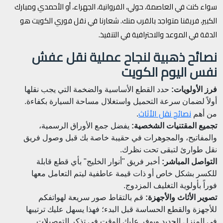
سواء كنت في العاصمة، حولي، الفروانية، الجهراء، أو الأحمدي ومبارك
الكبير، فريقنا متواجد بالقرب منك. شعارنا في نقل فوري الكويت هو
الدقة في الموعد والاحترافية في التنفيذ.
نصائح ذهبية لنجاح عملية نقل عفش
نفس اليوم الكويت
فرز الأولويات:
حدد القطع الأساسية والضخمة التي يجب نقلها
أولاً لضمان سرعة التحميل واستغلال مساحة السيارة بكفاءة.
نصائح نقل الأثاث
من أهم
.
تجميع المقتنيات الشخصية:
يفضل جمع الأوراق الرسمية،
والمفاتيح، والمجوهرات في حقيبة خاصة بك قبل وصول فريق
نقل طوارئ لتبقى تحت نظرك.
التواصل المباشر:
أخبر فريق "أنوار الخليج" بأي قطع قابلة
للكسر بشكل خاص أو ذات قيمة عاطفية ليتم التعامل معها
فوراً بأولوية التغليف المزدوج.
تصوير الأثاث والأجهزة:
قم بالتقاط صور سريعة لهواتفكم
للأجهزة والقطع الحساسة قبل البدء؛ فهذا يسهل عليك ترتيبها
في المنزل الجديد ويوفر عليك الوقت في تذكر التوصيلات