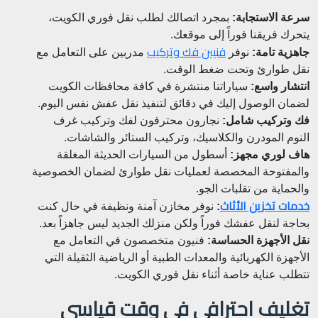
سرعة الاستجابة:
بمجرد اتصالك لطلب نقل فوري الكويت،
يتحرك فريقنا فوراً إلى موقعك.
فنيين فك وتركيب
جاهزية تامة:
نوفر
مدربين على التعامل مع
نقل طوارئ وتحت ضغط الوقت.
انتشار واسع:
سياراتنا منتشرة في كافة محافظات الكويت
لضمان الوصول إليك في دقائق لتنفيذ نقل عفش نفس اليوم.
فك وتركيب شامل:
نجارون محترفون لفك وتركيب غرف
النوم المودرن والكلاسيك، وتركيب الستائر والشاشات.
هاف لوري مجهز:
أسطول من السيارات الحديثة المغلقة
والمفتوحة المخصصة لعمليات نقل طوارئ لضمان الخصوصية
والحماية من تقلبات الجو.
خدمات تخزين الأثاث
:
نوفر مخازن آمنة ونظيفة في حال كنت
بحاجة لنقل عفشك فوراً ولكن منزلك الجديد ليس جاهزاً بعد.
نقل الأجهزة الحساسة:
فنيون متخصصون في التعامل مع
الأجهزة الكهربائية والمعدات الطبية أو الرياضية الثقيلة التي
تتطلب عناية خاصة أثناء نقل فوري الكويت.
تغليف احترافي في وقت قياسي