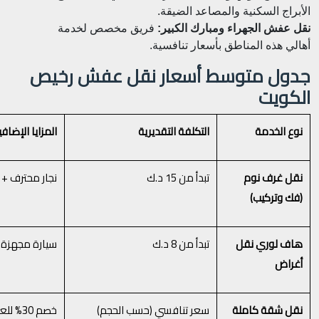
الأبراج السكنية والمصاعد الضيقة.
نقل عفش الجهراء ومبارك الكبير:
فريق مخصص لخدمة
أهالي هذه المناطق بأسعار تنافسية.
جدول متوسط أسعار نقل عفش رخيص
الكويت
نوع الخدمة
التكلفة التقديرية
المزايا الإضافي
نقل غرف نوم
تبدأ من 15 د.ك
نجار محترف + 
(فك وتركيب)
هاف لوري نقل
تبدأ من 8 د.ك
سيارة مجهزة
أغراض
نقل شقة كاملة
سعر تنافسي (حسب الحجم)
خصم 30% للعملاء الجدد