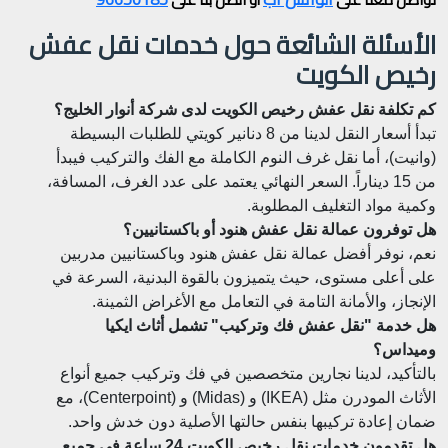
الأسئلة الشائعة حول خدمات نقل عفش
رخيص الكويت
كم تكلفة نقل عفش رخيص الكويت لدى شركة أنوار الخليج؟
تبدأ أسعار النقل لدينا من 8 دنانير كويتي للطلبات البسيطة
(وانيت)، أما نقل غرف النوم الكاملة مع الفك والتركيب فيبدأ
من 15 ديناراً. السعر النهائي يعتمد على عدد الغرف، المسافة،
وكمية مواد التغليف المطلوبة.
هل توفرون عمالة نقل عفش هنود أو باكستانيين؟
نعم، نوفر أفضل عمالة نقل عفش هنود وباكستانيين مدربين
على أعلى مستوى، حيث يتميزون بالقوة البدنية، السرعة في
الإنجاز، والأمانة التامة في التعامل مع الأغراض الثمينة.
هل خدمة "نقل عفش فك وتركيب" تشمل أثاث ايكيا
وميداس؟
بالتأكيد، لدينا نجارين متخصصين في فك وتركيب جميع أنواع
الأثاث المودرن مثل (IKEA) و (Midas) و (Centerpoint)، مع
ضمان إعادة تركيبها بنفس حالتها الأصلية دون خدش واحد.
هل تقدمون خدمات نقل رخيص الكويت 24 ساعة في جميع