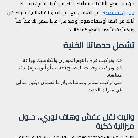
من تلف قطع الأثاث الثمينة أثناء الفك. في "أنوار الخليج"، نوفر لك
نجارين متخصصين
في التعامل مع أرقى الماركات العالمية. سواء كان
أثاثك من (ايكيا، أو صفاة هوم، أو ميداس)، فإننا نضمن لك فكاً آمناً
وتركيباً دقيقاً يعيد القطع كما كانت.
تشمل خدماتنا الفنية:
فك وتركيب غرف النوم المودرن والكلاسيك ببراعة.
فك وتركيب وحدات المطابخ (خشب أو ألومنيوم) بدقة
متناهية.
فني تركيب ستائر وشاشات بلازما لضمان ديكور مثالي
في منزلك الجديد.
وانيت نقل عفش وهاف لوري.. حلول
ميزانية ذكية
إذا كانت ميزانيتك محدودة وتبحث عن نقل عفش اسعار قليلة لنقل