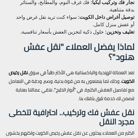
نجار فك وتركيب ايكيا:
فك غرف النوم، والمطابخ، والستائر
بدقة متناهية.
توصيل أغراض داخل الكويت:
سواء كنت تريد نقل غرض واحد
أو عفش منزل كامل.
تغليف وتخزين:
حلول ذكية لتخزين العفش بأسعار تنافسية.
لماذا يفضل العملاء "نقل عفش
هنود"؟
تعد العمالة الهندية والباكستانية هي الأكثر طلباً في سوق
نقل رخيص
الكويت
، وذلك لما يتمتعون به من قوة بدنية، وصبر، ودقة في التعامل
مع تفاصيل العفش الكثيرة. في "أنوار الخليج"، ننتقي عمالتنا بعناية
لنضمن لك خدمة تليق بثقتك بنا.
نقل عفش فك وتركيب.. احترافية تتخطى
مجرد النقل
الكثير من العملاء يبحثون عن نقل عفش رخيص الكويت ولكنهم يخشون