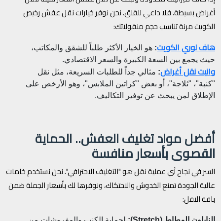
أغراض بسيطة، فلا داعي للقلق. نحن نوفر خيارات نقل عفش رخيص
الكويت مرنة تناسب حجم منقولاتك:
هاف لوري الكويت
:
هو الخيار الأكثر طلباً للشقق والمكاتب،
حيث يجمع بين السعة الكبيرة والسعر الاقتصادي.
وانيت نقل أغراض
:
مثالي جداً للطلبات السريعة، مثل نقل
"كنبة"، "ثلاجة"، أو بعض "كراتين الملابس"، وهو الأرخص على
الإطلاق لمن يبحث عن توفير التكاليف.
أفضل مواد تغليف العفش.. الحماية
القصوى بأسعار منافسة
السر في نجاح أي عملية نقل هو "التغليف الاحترافي". نحن نستخدم خامات
عالية الجودة تمنع الخدوش والاحتكاك، ونوفرها لك بأسعار الجملة ضمن
باقة النقل:
النايلون المطاط (Stretch):
لحماية الكنب والمفروشات من