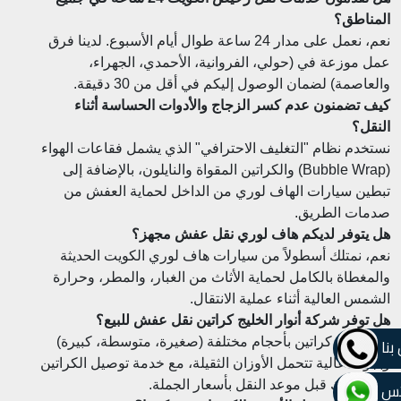
المناطق؟
نعم، نعمل على مدار 24 ساعة طوال أيام الأسبوع. لدينا فرق
عمل موزعة في (حولي، الفروانية، الأحمدي، الجهراء،
والعاصمة) لضمان الوصول إليكم في أقل من 30 دقيقة.
كيف تضمنون عدم كسر الزجاج والأدوات الحساسة أثناء
النقل؟
نستخدم نظام "التغليف الاحترافي" الذي يشمل فقاعات الهواء
(Bubble Wrap) والكراتين المقواة والنايلون، بالإضافة إلى
تبطين سيارات الهاف لوري من الداخل لحماية العفش من
صدمات الطريق.
هل يتوفر لديكم هاف لوري نقل عفش مجهز؟
نعم، نمتلك أسطولاً من سيارات هاف لوري الكويت الحديثة
والمغطاة بالكامل لحماية الأثاث من الغبار، والمطر، وحرارة
الشمس العالية أثناء عملية الانتقال.
هل توفر شركة أنوار الخليج كراتين نقل عفش للبيع؟
بنا
نعم، نوفر كراتين بأحجام مختلفة (صغيرة، متوسطة، كبيرة)
وبجودة عالية تتحمل الأوزان الثقيلة، مع خدمة توصيل الكراتين
تس
إلى منزلك قبل موعد النقل بأسعار الجملة.