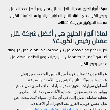
شركة أنوار الخليج تقدم لك الحل المثالي. نحن نوفر أفضل خدمات نقل
رخيص الكويت مع الالتزام التام بالاحترافية والمواعيد الدقيقة، لنكون
شريكك الموثوق في رحلة انتقالك.
لماذا أنوار الخليج هي أفضل شركة نقل
عفش رخيص الكويت؟
نحن لا نقدم مجرد خدمة نقل، بل نقدم تجربة متكاملة تجعل من رحيلك
أمراً سهلاً ومريحاً. نعتمد على استراتيجيات توفير التكلفة لنمنحك نقل
عفش رخيص الكويت:
عمالة مدربة:
نمتلك فريقاً من الفنيين المتخصصين (نقل
عفش هنود وباكستانيين) يتميزون بالأمانة والسرعة.
أسطول سيارات مجهز:
نوفر سيارات هاف لوري نقل عفش
ووانيتات حديثة مجهزة لحماية الأثاث من صدمات الطريق.
تغطية شاملة:
نصل إليك في أي مكان، سواء كنت تبحث عن
نقل عفش حولي، الفروانية، الجهراء، أو الأحمدي.
خدمات نقل عفش فك وتركيب
عروضنا الدائمة:
ل
التي توفر