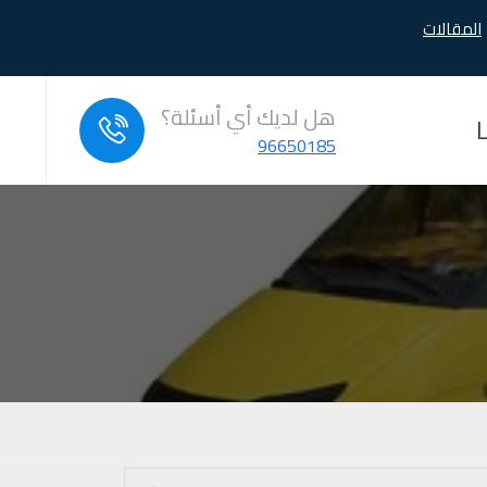
المقالات
هل لديك أي أسئلة؟
96650185