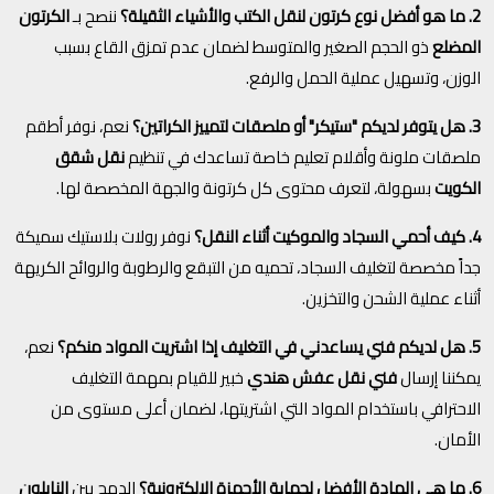
2. ما هو أفضل نوع كرتون لنقل الكتب والأشياء الثقيلة؟
ننصح بـ
الكرتون
المضلع
ذو الحجم الصغير والمتوسط لضمان عدم تمزق القاع بسبب
الوزن، وتسهيل عملية الحمل والرفع.
3. هل يتوفر لديكم "ستيكر" أو ملصقات لتمييز الكراتين؟
نعم، نوفر أطقم
ملصقات ملونة وأقلام تعليم خاصة تساعدك في تنظيم
نقل شقق
الكويت
بسهولة، لتعرف محتوى كل كرتونة والجهة المخصصة لها.
4. كيف أحمي السجاد والموكيت أثناء النقل؟
نوفر رولات بلاستيك سميكة
جداً مخصصة لتغليف السجاد، تحميه من التبقع والرطوبة والروائح الكريهة
أثناء عملية الشحن والتخزين.
5. هل لديكم فني يساعدني في التغليف إذا اشتريت المواد منكم؟
نعم،
يمكننا إرسال
فني نقل عفش هندي
خبير للقيام بمهمة التغليف
الاحترافي باستخدام المواد التي اشتريتها، لضمان أعلى مستوى من
الأمان.
6. ما هي المادة الأفضل لحماية الأجهزة الإلكترونية؟
الدمج بين
النايلون