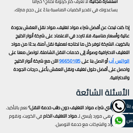
استشارة مجانية:
لا تعرف كم كرتونة تحتاج؟ خبرائنا
يساعدونك في تقدير الكميات المناسبة بناءً على حجم منزلك.
إذا كنت تبحث عن أفضل شراء مواد تغليف، مواد نقل العفش بجودة
عالية وأسعار مناسبة، فلا تتردد في الاعتماد على شركة أنوار الخليج
بالكويت. الشركة توفر كل ما تحتاجه لعملية نقل آمنة، بدءًا من مواد
التغليف الاحترافية وصولًا إلى خدمات النقل الشاملة. تواصل معنا على
الواتس آب
96650185
أو اتصل بنا على
الآن مع شركة أنوار الخليج
واحصل على أفضل حلول تغليف ونقل العفش بأعلى درجات الجودة
والاحترافية.
الأسئلة الشائعة
بنا
1. هل يمكنني شراء مواد التغليف دون طلب خدمة النقل؟
نعم بالتأكيد،
أنوار الخليج هي مورد رئيسي لـ
مواد التغليف الخام
في الكويت، ونقوم
تس
بالبيع للأفراد والشركات مع خدمة التوصيل.