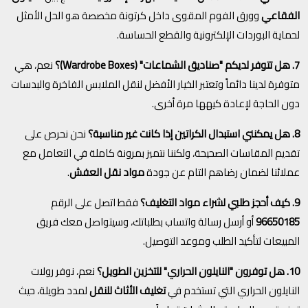
الفقاعي
وورق الفوم المقوى داخل كرتونة مخصصة هو الحل الأمثل
لحماية البوردات الإلكترونية والقطع الحساسة.
7. هل تتوفر لديكم "صناديق الشماعات" (Wardrobe Boxes)؟
نعم، هي
متوفرة لدينا دائماً وتعتبر الخيار الأفضل لنقل الملابس الفاخرة والبدسات
دون الحاجة لإعادة كيهها مرة أخرى.
8. هل يمكنني استبدال الكراتين إذا كانت غير مناسبة؟
نحن نحرص على
تقديم المقاسات الصحيحة، ولكننا نتميز بمرونة كاملة في التعامل مع
عملائنا لضمان رضاهم التام عن جودة
مواد نقل العفش
.
9. كيف أحجز طلبي لشراء مواد التغليف؟
فقط اتصل على الرقم
96650185
أو أرسل رسالة واتساب بطلباتك، وسيتواصل معك فريق
المبيعات لتأكيد الطلب وموعد التوصيل.
10. هل توفرون "النايلون الحراري" للتخزين الطويل؟
نعم، نوفر رولات
النايلون الحراري التي تستخدم في
تغليف الأثاث للنقل
لمدد طويلة، حيث