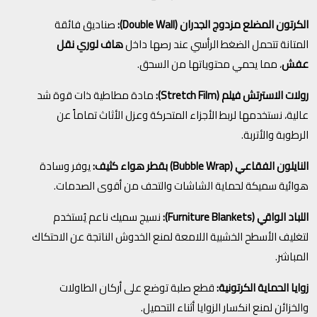
الكرتون المضلع مزدوج الجدران (Double Wall):
صناديق فائقة
المتانة تتحمل الضغط الرأسي عند رصها داخل
هاف لوري نقل
عفش
، مما يحمي محتوياتها من السحق.
رولات الاسترتش فيلم (Stretch Film):
مادة مطاطية ذات قوة شد
عالية، نستخدمها لربط الأجزاء المتحركة وعزل الأثاث تماماً عن
الرطوبة والأتربة.
النايلون الفقاعي (Bubble Wrap) بقطر هواء كثيف:
يوفر وسادة
هوائية سميكة لحماية الشاشات والتحف من أقوى الصدمات.
اللباد الواقي (Furniture Blankets):
نسيج سميك ناعم يُستخدم
لتغليف الأسطح الخشبية اللامعة لمنع الخدوش الناتجة عن الاحتكاك
المباشر.
زوايا الحماية الكرتونية:
قطع صلبة توضع على أركان الطاولات
والخزائن لمنع انكسار الزوايا أثناء التحميل.