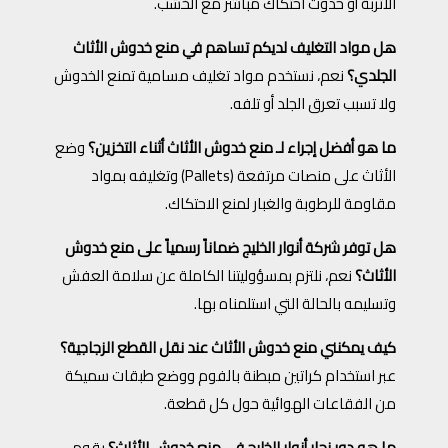
الأتربة أو حدوث احتكاك مباشر مع الخشب.
هل مواد التغليف لديكم تساهم في منع خدوش الأثاث
الجلدي؟
نعم، نستخدم مواد تغليف مسامية تمنع الخدوش
ولا تسبب تعرق الجلد أو تلفه.
ما هو أفضل إجراء لـ منع خدوش الأثاث أثناء التخزين؟
وضع
الأثاث على منصات مرتفعة (Pallets) وتغليفه بمواد
مقاومة للرطوبة والغبار لمنع الاحتكاك.
هل توفر شركة أنوار الخليج ضماناً رسمياً على منع خدوش
الأثاث؟
نعم، نلتزم بمسؤوليتنا الكاملة عن سلامة العفش
وتسليمه بالحالة التي استلمناه بها.
كيف يمكنني منع خدوش الأثاث عند نقل القطع الزجاجية؟
عبر استخدام كراتين مبطنة بالفوم ووضع طبقات سميكة
من الفقاعات الهوائية حول كل قطعة.
ما هو دور نجار أنوار الخليج في منع خدوش الأثاث؟
يقوم