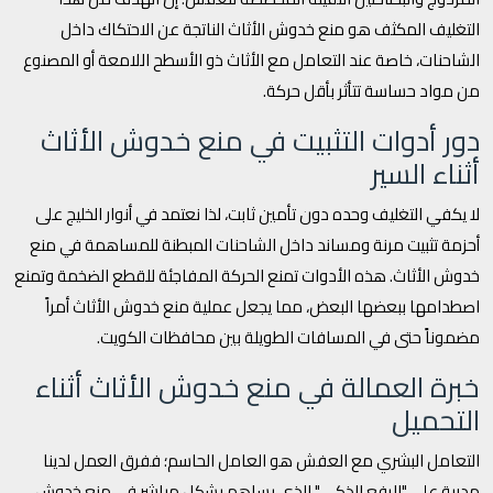
التغليف المكثف هو منع خدوش الأثاث الناتجة عن الاحتكاك داخل
الشاحنات، خاصة عند التعامل مع الأثاث ذو الأسطح اللامعة أو المصنوع
من مواد حساسة تتأثر بأقل حركة.
دور أدوات التثبيت في منع خدوش الأثاث
أثناء السير
لا يكفي التغليف وحده دون تأمين ثابت، لذا نعتمد في أنوار الخليج على
أحزمة تثبيت مرنة ومساند داخل الشاحنات المبطنة للمساهمة في منع
خدوش الأثاث. هذه الأدوات تمنع الحركة المفاجئة للقطع الضخمة وتمنع
اصطدامها ببعضها البعض، مما يجعل عملية منع خدوش الأثاث أمراً
مضموناً حتى في المسافات الطويلة بين محافظات الكويت.
خبرة العمالة في منع خدوش الأثاث أثناء
التحميل
التعامل البشري مع العفش هو العامل الحاسم؛ ففرق العمل لدينا
مدربة على "الرفع الذكي" الذي يساهم بشكل مباشر في منع خدوش