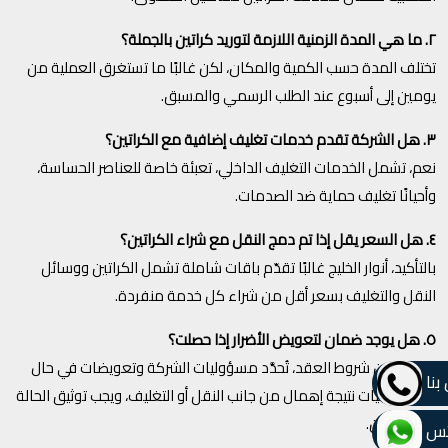
٢. ما هي المدة الزمنية اللازمة لتوريد كراتين بالجملة؟
تختلف المدة حسب الكمية والمكان، لكن غالبًا ما تستغرق العملية من
يومين إلى أسبوع عند الطلب الرسمي والمسبق.
٣. هل الشركة تقدم خدمات تغليف إضافية مع الكراتين؟
نعم، تشمل الخدمات التغليف الداخلي، تعبئة خاصة للعناصر الحساسة،
وأحيانًا تغليف حماية ضد الصدمات.
٤. هل السعر يقل إذا تم دمج النقل مع شراء الكراتين؟
بالتأكيد، أنوار الخليج غالبًا تقدّم باقات شاملة تشمل الكراتين ووسائل
النقل والتغليف بسعر أقل من شراء كل خدمة منفردة.
٥. هل يوجد ضمان لتعويض الأضرار إذا حصلت؟
نعم، ضمن شروط العقد، تُحدَّد مسؤوليات الشركة وتعويضات في حال
بنا
حدوث تلفيات نتيجة إهمال من جانب النقل أو التغليف، ويجب توثيق الحالة
قبل الشحن.
تس