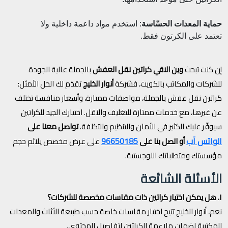
حماية المعدات الحسّاسة
: استخدم مواد داعمة داخلية ولا
تعتمد على الكرتون فقط.
إن كنت تبحث
وين الاقي كراتين نقل العفش
بالجملة عالية الجودة
للشركات والمكاتب بالكويت، فشركة
أنوار الخليج
تقدّم لك الحل الأمثل:
كراتين نقل عفش بالجملة، مواصفات ممتازة، وأسعار منافسة تختلف
عن غيرها، مع خدمات ممتازة للتغليف والنقل. اختيارك الجيد للكراتين
سيوفّر عليك الكثير في الأمان والتنظيم والتكلفة.
تواصل معنا على
الواتس آب
96650185
أو اتصل بنا على
على عرض مخصص يلائم حجم
مؤسستك ومتطلباتك اللوجستية.
الأسئلة الشائعة
١. هل يمكن اختيار كراتين ذات مقاسات مخصصة للشركات؟
نعم، أنوار الخليج تتيح اختيار مقاسات خاصة حسب طبيعة الأثاث والمعدات
المكتبية لضمان ملاءمة الكراتين لتفاصيل المحتوى.