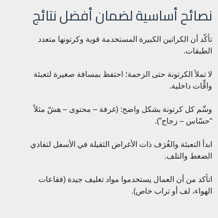
نصائح أساسية لضمان أفضل نتائج
تأكّد أن الكراتين الكبيرة المستخدمة قوية وكرتونها متعدد
الطبقات.
لا تملأ الكرتونة حتى الزحمة؛ احتفظ بمسافة صغيرة لتعبئة
واقٍّات داخلية.
وسِّم كل كرتونة بشكل واضح: (غرفة – محتوى – هشّ مثلاً
“حسّاس – زجاج”).
ابدأ التعبئة والغُرَف ذات الأغراض الثقيلة في الأسفل لتفادي
الضغط والتلف.
اتأكد من أن العمال يستخدموا مواد تغليف جيدة (فقاعات
الهواء، لف أو تراب خاص).