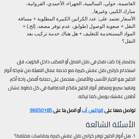
العاصمة، حولي، السالمية، الجهراء، الأحمدي، الفروانية،
مبارك الكبير، وغيرها.
الأسعار تعتمد على: عدد الكراتين الكبيرة المطلوبة + مسافة
النقل + صعوبة الوصول (طوابق، عدم توفر مصعد، إلخ.) +
المواد المستخدمة للتغليف + هل هناك خدمة تركيب بعد
النقل؟
باختصار، إذا كنت تفكر في نقل المنزل أو المكتب داخل الكويت، فإن
استخدام كراتين نقل عفش كبيرة مع خدمة عمال التعبئة من شركة أنوار
الخليج هو الخيار الأنسب والأفضل. هتحصل على حماية أفضل، راحة أكبر،
وتنفيذ سريع ومنظم. أنوار الخليج بتقدّم الاحترافية في كل خطوة عشان
تُطمن عفشك يوصل كما تركته.
الواتس آب
96650185
تواصل معنا على
أو اتصل بنا على
الأسئلة الشائعة
1. هل أنوار الخليج توفر كراتين نقل عفش كبيرة بمقاسات مختلفة؟