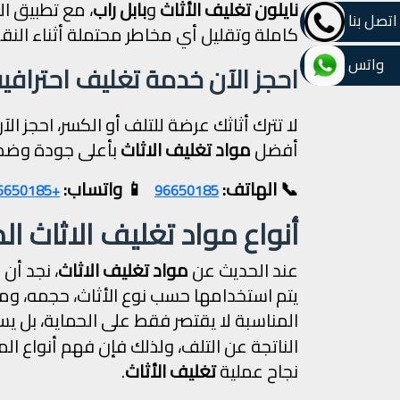
نايلون تغليف الأثاث
و
بابل راب
، مع تطبيق ا
اتصل بنا
كاملة وتقليل أي مخاطر محتملة أثناء النقل 
واتس
احجز الآن خدمة تغليف احترافي
لا تترك أثاثك عرضة للتلف أو الكسر، احجز ال
أفضل
مواد تغليف الاثاث
بأعلى جودة وضما
📞 الهاتف:
📱 واتساب:
+96596650185
96650185
أنواع مواد تغليف الاثاث 
عند الحديث عن
مواد تغليف الاثاث
، نجد أن
يتم استخدامها حسب نوع الأثاث، حجمه، ومد
المناسبة لا يقتصر فقط على الحماية، بل ي
الناتجة عن التلف، ولذلك فإن فهم أنواع
نجاح عملية
تغليف الأثاث
.