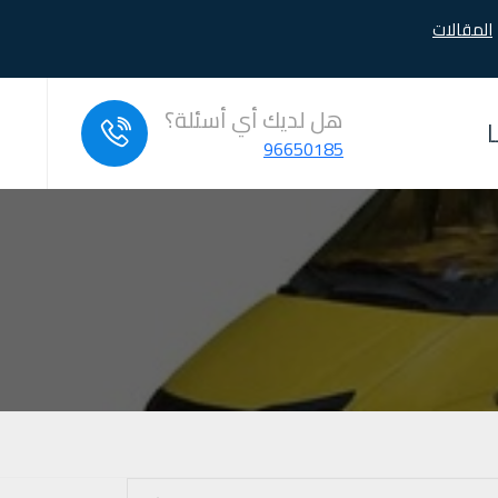
المقالات
هل لديك أي أسئلة؟
96650185