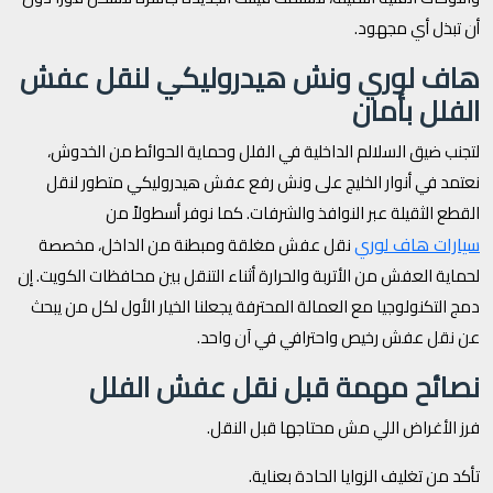
أن تبذل أي مجهود.
هاف لوري ونش هيدروليكي لنقل عفش
الفلل بأمان
لتجنب ضيق السلالم الداخلية في الفلل وحماية الحوائط من الخدوش،
نعتمد في أنوار الخليج على ونش رفع عفش هيدروليكي متطور لنقل
القطع الثقيلة عبر النوافذ والشرفات. كما نوفر أسطولاً من
سيارات هاف لوري
نقل عفش مغلقة ومبطنة من الداخل، مخصصة
لحماية العفش من الأتربة والحرارة أثناء التنقل بين محافظات الكويت. إن
دمج التكنولوجيا مع العمالة المحترفة يجعلنا الخيار الأول لكل من يبحث
عن نقل عفش رخيص واحترافي في آن واحد.
نصائح مهمة قبل نقل عفش الفلل
فرز الأغراض اللي مش محتاجها قبل النقل.
تأكد من تغليف الزوايا الحادة بعناية.