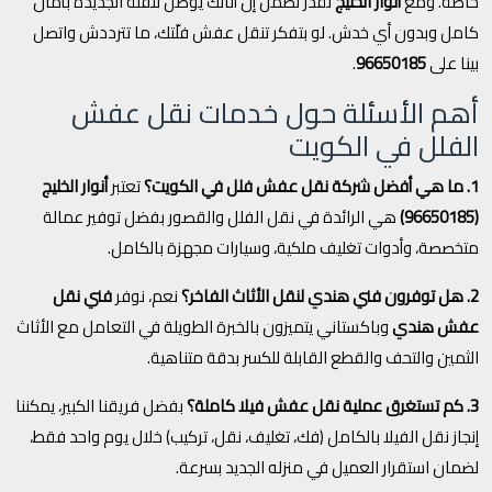
خاصة. ومع
أنوار الخليج
تقدر تضمن إن أثاثك يوصل للفلة الجديدة بأمان
كامل وبدون أي خدش. لو بتفكر تنقل عفش فلّتك، ما تترددش واتصل
بينا على
96650185
.
أهم الأسئلة حول خدمات نقل عفش
الفلل في الكويت
1. ما هي أفضل شركة نقل عفش فلل في الكويت؟
تعتبر
أنوار الخليج
(96650185)
هي الرائدة في نقل الفلل والقصور بفضل توفير عمالة
متخصصة، وأدوات تغليف ملكية، وسيارات مجهزة بالكامل.
2. هل توفرون فني هندي لنقل الأثاث الفاخر؟
نعم، نوفر
فني نقل
عفش هندي
وباكستاني يتميزون بالخبرة الطويلة في التعامل مع الأثاث
الثمين والتحف والقطع القابلة للكسر بدقة متناهية.
3. كم تستغرق عملية نقل عفش فيلا كاملة؟
بفضل فريقنا الكبير، يمكننا
إنجاز نقل الفيلا بالكامل (فك، تغليف، نقل، تركيب) خلال يوم واحد فقط،
لضمان استقرار العميل في منزله الجديد بسرعة.