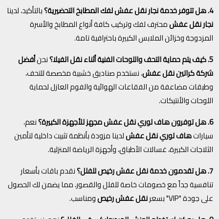
4. هل تتوفر خدمة نجار نقل عفش لفك المطابخ التحضيرية؟
بالتأكيد، لدينا
نجار نقل عفش
محترف لفك وتركيب كافة أنواع المطابخ والأسرة
المزدوجة وخزائن الملابس الكبيرة باحترافية تامة.
5. كيف يتم حماية التحف واللوحات الفنية أثناء نقل الفيلا؟
نحن
أفضل
شركة كراتين نقل عفش
، نستخدم صناديق خشبية مخصصة للتحف،
وطبقات مضاعفة من الفقاعات الهوائية والفوم العازل لحماية
اللوحات والأنتيكات.
6. هل توفرون هاف لوري نقل عفش مجهز للأجهزة الكبيرة؟
نعم،
سيارات
هاف لوري نقل عفش
لدينا مزودة بأنظمة تثبيت داخلية لتأمين
الثلاجات الكبيرة، غسالات الأطباق، وأجهزة الرياضة المنزلية.
7. هل تقدمون خدمة نقل عفش رخيص للفلل؟
نقدم باقات بأسعار
تنافسية جداً مع خصومات خاصة للفلل والقصور، مما يضمن لك الحصول
على جودة "VIP" بسعر
نقل عفش رخيص
ومناسب.