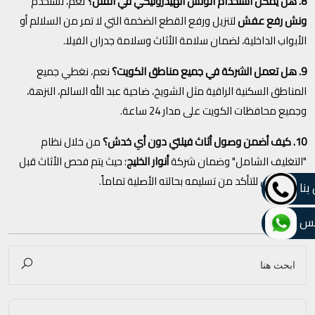
8. هل يمكن استخدام الونش الهيدروليكي في الفلل؟
نعم، نستخدم
ونش رفع عفش
لتنزيل ورفع القطع الضخمة التي لا تمر من السلالم أو
الأبواب الداخلية، لضمان سلامة الأثاث وسلامة جدران الفيلا.
9. هل تعمل الشركة في جميع مناطق الكويت؟
نعم، نغطي جميع
المناطق السكنية الراقية مثل الشويخ، ضاحية عبد الله السالم، النزهة،
وجميع محافظات الكويت على مدار 24 ساعة.
10. كيف أضمن وصول أثاث فيلتي دون أي خدش؟
من خلال نظام
"التغليف الشامل" وضمان شركة
أنوار الخليج
؛ حيث يتم فحص الأثاث قبل
وبعد النقل للتأكد من تسليمه بحالته الأصلية تماماً.
بنا
تس