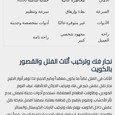
الأمان
مخاطرة عالية
حماية شاملة 100%
السرعة
بطء وإرهاق
سرعة وتنظيم
الأدوات
غير متوفرة غالبًا
أدوات متخصصة وحديثة
راحة
مجهود شخصي
راحة تامة
العميل
كبير
نجار فك وتركيب أثاث الفلل والقصور
بالكويت
الأثاث في الفلل غالباً ما يكون معقداً وكبير الحجم؛ لذا توفر أنوار الخليج
نجار نقل عفش خبير في فك وتركيب الخزائن الحائطية، غرف النوم
المودرن، وطاولات الطعام العملاقة. نستخدم أدوات حديثة لضمان عدم
تأثر الأخشاب، ونقوم بترقيم كل قطعة بعناية. بصفتنا افضل شركة نقل
عفش داخل الكويت، نهتم بفك وتركيب الثريات الكريستال والستائر
واللوحات الفنية الثمينة، لنسلمك فيلتك الجديدة جاهزة للسكن فوراً دون