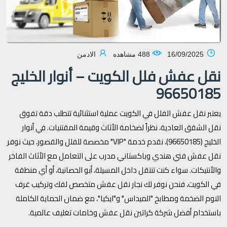
16/09/2025
488 مشاهده
الادمن
نقل عفش فلل الكويت – أنوار الخليج
96650185
يعتبر نقل عفش الفلل في الكويت عملية استثنائية تتطلب دقة تفوق
نقل الشقق العادية، نظراً لضخامة الأثاث وقيمة المقتنيات. في أنوار
الخليج (96650185)، نقدم خدمة "VIP" مخصصة للفلل والقصور، حيث نوفر
نقل عفش فني هندي وباكستاني مدرب على التعامل مع الأثاث الفاخر
والأنتيكات. سواء كنت تنتقل داخل المسيلة، أبو الحصانية، أو أي منطقة
في الكويت، فنحن نوفر لك نجار نقل عفش متخصص لفك وتركيب غرف
النوم الضخمة ومطابخ "الميداس" و"ايكيا"، مع ضمان الحماية الكاملة
باستخدام أفضل شركة كراتين نقل عفش وخامات تغليف عالمية.