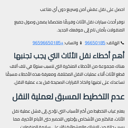
احصل على نقل عفش آمن وسريع دون أي متاعب
نوفر أحدث سيارات نقل الأثاث وفريقًا متخصصًا يضمن وصول جميع
المنقولات بأمان تام إلى موقعك الجديد.
+96596650185
96650185
📞 الهاتف:
📱 واتساب:
أهم أخطاء نقل الأثاث التي يجب تجنبها
هناك مجموعة من الأخطاء المتكررة التي تتسبب سنويًا في تلف آلاف
قطع الأثاث أثناء عمليات النقل المختلفة، ومعرفة هذه الأخطاء مسبقًا
تساعدك على تجنبها واتخاذ القرارات الصحيحة قبل بدء عملية النقل.
عدم التخطيط المسبق لعملية النقل
يعتبر غياب التخطيط من أكبر الأسباب التي تؤدي إلى فشل عملية نقل
الأثاث، فالكثير من الأشخاص يؤجلون التحضير حتى الأيام الأخيرة، مما
يسبب حالة من الارتباك والعشوائية تؤثر على سلامة المنقولات.