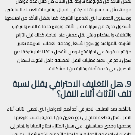
يمكن التأكد من موثوقية شركة نقل الأثاث من خلال عدة عوامل
مهمة، مثل عدد سنوات الخبرة في المجال، وتقييمات العملاء السابقين،
ومستوى الخدمات التي تقدمها الشركة، كما يفضل التأكد من امتلاكها
لأسطول حديث من سيارات نقل الأثاث، وتوفير خدمات الفك والتركيب
والتغليف واستخدام ونش نقل عفش عند الحاجة، كذلك فإن التزام
الشركة بالمواعيد ووضوح الأسعار وخدمة العملاء السريعة تعتبر
مؤشرات قوية على احترافيتها، ومن الأفضل دائمًا اختيار شركة لديها
سجل ناجح في تنفيذ عمليات النقل المختلفة داخل الكويت لضمان
الحصول على خدمة آمنة وخالية من المشكلات.
9. هل التغليف الاحترافي يقلل نسبة
تلف الأثاث أثناء النقل؟
بالتأكيد، يعد التغليف الاحترافي أحد أهم العوامل التي تحمي الأثاث أثناء
النقل. فكل قطعة تحتاج إلى نوع معين من الحماية بحسب طبيعتها
وحجمها ومدى حساسيتها، على سبيل المثال، تحتاج المرايا والزجاج إلى
طبقات إضافية من الحماية، بينما تحتاج الأجهزة الكهربائية إلى تغليف