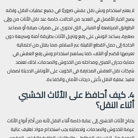
لا يعتبر استخدام ونش نقل عفش ضروريًا في جميع عمليات النقل، ولكنه
يصبح الخيار الأفضل في العديد من الحالات، خاصة عند نقل الأثاث من وإلى
الطوابق المرتفعة أو المباني التي تحتوي على ممرات ضيقة أو مصاعد
صغيرة، يساعد الونش على رفع وتنزيل الأثاث بطريقة آمنة وسريعة دون
الحاجة إلى حمل القطع الثقيلة عبر السلالم، مما يقلل من احتمالية
تعرضها للكسر أو التلف، كما يساهم استخدام ونش رفع العفش في
حماية جدران المبنى ومداخله من الخدوش والصدمات، لذلك تعتمد
شركات نقل العفش المحترفة في الكويت على الأوناش الحديثة لضمان
تنفيذ عملية النقل بأعلى درجات الأمان والكفاءة.
4. كيف أحافظ على الأثاث الخشبي
أثناء النقل؟
يحتاج الأثاث الخشبي إلى عناية خاصة أثناء النقل لأنه من أكثر أنواع الأثاث
عرضة للخدوش والصدمات، ولحمايته يجب استخدام مواد تغليف عالية
الجودة مثل البلاستيك المطاطي والبطانيات الواقية والكرتون المقوى،