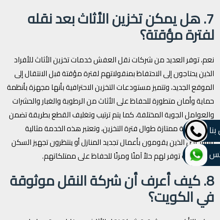
7. هل يمكن تخزين الأثاث بعد نقله
لفترة مؤقتة؟
نعم، توفر العديد من شركات نقل العفش خدمات تخزين الأثاث للأفراد
الذين يحتاجون إلى الاحتفاظ بمنقولاتهم لفترة مؤقتة قبل الانتقال إلى
الموقع الجديد، وتتميز مستودعات التخزين الاحترافية بأنها مجهزة بأنظمة
حماية وأمان متطورة للحفاظ على الأثاث من الرطوبة والغبار والحشرات
والعوامل الجوية المختلفة، كما يتم ترتيب وتغليف القطع بطريقة تضمن
بقائها بحالة ممتازة طوال فترة التخزين، وتعتبر هذه الخدمة مثالية
بنا
للأشخاص الذين يقومون بأعمال تجديد المنازل أو ينتظرون تجهيز السكن
تس
الجديد، حيث توفر لهم حلاً آمنًا ومرنًا للحفاظ على ممتلكاتهم.
8. كيف أعرف أن شركة النقل موثوقة
في الكويت؟