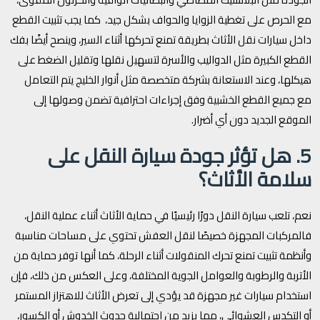
مع الحرص على تغطية الزوايا والحواف بشكل جيد، كما يجب تثبيت القطع
داخل سيارات نقل الأثاث بطريقة تمنع تحركها أثناء السير، وينصح أيضًا بفك
القطع الكبيرة مثل الدواليب والأسرة لتسهيل نقلها وتقليل الضغط على
هيكلها، وعند الاستعانة بشركة متخصصة مثل أنوار الخليج يتم التعامل
مع جميع القطع الخشبية وفق إجراءات احترافية تضمن وصولها إلى
الموقع الجديد دون أي أضرار.
5. هل تؤثر جودة سيارة النقل على
سلامة الأثاث؟
نعم، تلعب سيارة النقل دورًا رئيسيًا في حماية الأثاث أثناء عملية النقل،
فالمركبات المجهزة خصيصًا لنقل العفش تحتوي على مساحات مناسبة
وأنظمة تثبيت تمنع تحرك المنقولات أثناء الرحلة، كما أنها توفر حماية من
الأتربة والرطوبة والعوامل الجوية المختلفة، وعلى العكس من ذلك، فإن
استخدام سيارات غير مجهزة قد يؤدي إلى تعرض الأثاث للاهتزاز المستمر
أو التكدس العشوائي، مما يزيد من احتمالية حدوث الخدوش أو الكسور،