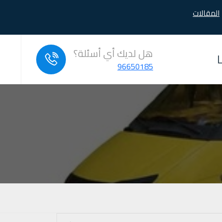
المقالات
هل لديك أي أسئلة؟
96650185