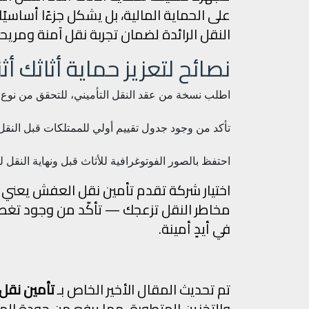
على الحماية المالية، بل يشكل جزءًا أساسيً
النقل الرائدة لضمان تجربة نقل آمنة ومريحة
نصائح لتعزيز حماية أثاثك أثن
اطلب نسخة من عقد النقل التأميني، للتحقق من نوع 
تأكد من وجود جدول تقييم أولي للممتلكات قبل النقل
احتفظ بالصور الفوتوغرافية للأثاث قبل ونهاية النقل
اختيار شركة تقدم تأمين نقل العفش يعني أنك ت
مخاطر النقل تزعجك — تأكّد من وجود تغطية
في أيدٍ أمينة.
تم تحديث المقال الأخير الخاص بـ
تأمين نقل
والتخزين المتطورة، مما يرفع من جودة ال