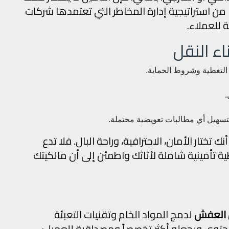
ا من استراتيجية إدارة المخاطر التي تعتمدها شركات
 للعملاء.
اء النقل
التغطية وشروط الحماية.
.
 لتسهيل أي مطالبات تعويضية محتملة.
ختار الأمان، الاحترافية، وراحة البال. فلا تدع
 تأمينية شاملة لأثاثك واطمئن إلى أن مالكيتك
 العفش
لدمج المواد الخام وتقنيات التعبئة
محتوى ويجعله أكثر تخصصاً ومصداقية للعميل: