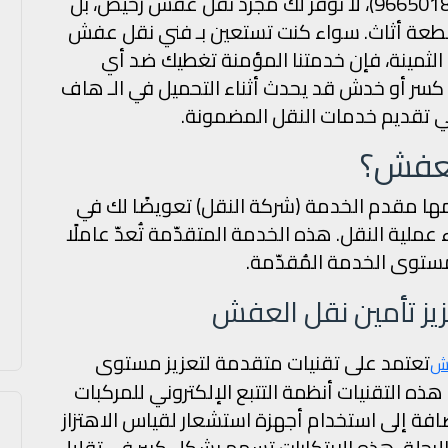
عند الانتقال لمنزل جديد. في أنوار الخليج (96650185)، لا نوفر لك مجرد نقل عفش رخيص، بل
طعة أثاث. سواء كنت تستعين بـ فني نقل عفش
لثمينة، فإن خدمتنا المؤمنة تغطيك ضد أي
كسر أو خدش قد يحدث أثناء التحميل في الـ هاف
في تقديم خدمات النقل المضمونة.
لعفش؟
مها مقدم الخدمة (شركة النقل) تعويضًا لك في
ملية النقل. هذه الخدمة المتقدّمة تُعدّ عاملًا
 مستوى الخدمة المُقدّمة.
زيز تأمين نقل العفش
تعتمد على تقنيات متقدمة لتعزيز مستوى
فش
 هذه التقنيات أنظمة التتبع الإلكتروني للمركبات
ضافة إلى استخدام أجهزة استشعار لقياس الاهتزاز
لرحلة. هذه الابتكارات تسهم بشكل كبير في تقليل