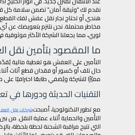
نقدم لك "وثيقة أمان" تضمن سلامة كل ق
هندي أو تحتاج نجار نقل عفش لفك القطع ا
مخاطر محتملة. نحن نلتزم بتعويضك عن أي 
لوري، مما يجعلنا الشركة الأكثر موثوقية 
ما المقصود بتأمين نقل ا
التأمين على العفش هو تغطية مالية يُقدّ
حال تلف أو كسور أو فقدان قطع أثاث أثناء ع
مميّزًا للشركة ويُضفي طابعًا احترافيًا على
التقنيات الحديثة ودورها في تع
مع تطور التكنولوجيا، أصبحت
شركات نقل الع
التأمين والحماية أثناء عملية النقل. من بين
التي تتيح مراقبة الشحنة لحظة بلحظة، بالإ
والصدمات التي قد يتعرض لها الأثاث خلال ا