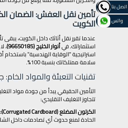
اتصل بنا
تأمين نقل العفش: الضمان الك
واتس
الكويت
عندما تقرر نقل أثاثك داخل الكويت، يبقى ت
استثماراتك. في
أنوار الخليج (96650185)
، ل
استراتيجية "الوقاية الهندسية" باستخدام أ
سلامة ممتلكاتك بنسبة 100%.
تقنيات التعبئة والمواد الخام: ج
التأمين الحقيقي يبدأ من جودة مواد التغلي
تتجاوز التغليف التقليدي:
الكرتون المضلع (Corrugated Cardboard):
ن
الحادة لمنع حدوث أي تصادمات داخل الشاح