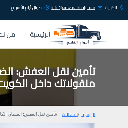
الكويت
Info@anwaralkhalij.com
طوال أيام الأسبوع
الرئيسية
من نح
تأمين نقل العفش: الض
منقولاتك داخل الكويت
الرئيسية
المقالات
تأمين نقل العفش: الضمان الكا