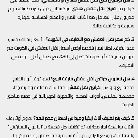
كوادر من
فنيين نقل عفش هندي
وباكستاني ذوي خبرة طويلة، فهم
مدربون على التعامل مع الأثاث الثمين والقطع الحساسة بمهارة
وسرعة واحترافية عالية.
3. كم سعر نقل العفش مع التغليف في الكويت؟
الأسعار تختلف حسب
عدد الغرف، لكننا نتميز بتقديم
أرخص أسعار نقل العفش في الكويت
مع
عروض دورية تبدأ بخصومات تصل إلى 30%، مع ضمان أعلى جودة في
التغليف.
4. هل توفرون كراتين نقل عفش فارغة للبيع؟
نعم، توفر أنوار الخليج
خدمة بيع وتوصيل
كراتين نقل عفش
بمقاسات مختلفة ومتينة جداً،
مخصصة للملابس، أدوات المطبخ، والأجهزة الكهربائية في جميع مناطق
الكويت.
5. كيف يتم تغليف أثاث ايكيا وميداس لضمان عدم تلفه؟
نقوم أولاً بفك
الأثاث بواسطة
نجار محترف
، ثم تغليف كل قطعة بـ "النايلون الاسترتش"
والفقاعات، ووضع البراغي في أكياس مرقمة لضمان إعادة تركيبها