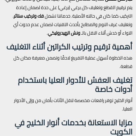
يتم ترقيم القطع وتغليف كل برغي (برغي) على حدة لضمان إعادة
التركيب كما كان في حالته الأصلية. خدماتنا تشمل
فك وتركيب ستائر
،
وتغليف غرف النوم والمطابخ بأحدث التقنيات لضمان عدم حدوث أي
التواء أو خدش أثناء النقل بالـ
ونش الهيدروليكي
.
أهمية ترقيم وترتيب الكراتين أثناء التغليف
هذه الخطوة تُسهل عملية التفريغ لاحقًا وتضمن معرفة مكان كل
قطعة.
تغليف العفش للأدوار العليا باستخدام
أدوات خاصة
أنوار الخليج توفر رافعات مخصصة لنقل الأثاث بأمان من وإلى الأدوار
العليا.
مزايا الاستعانة بخدمات أنوار الخليج في
الكويت