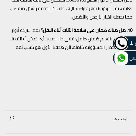
تغليف، نقل، تركيب) توفر عليك تكاليف طلب كل خدمة بشكل منفصل،
مما يجعله الخيار الأرخص والأضمن.
10. هل هناك ضمان على سلامة الأثاث أثناء النقل؟
نعم، شركة أنوار
الخليج تلتزم بتقديم ضمان كامل؛ ففي حال حدوث أي خدش أو تلف (لا
بنا
قدر الله) نتحمل المسؤولية كاملة، لأن هدفنا الأول هو كسب ثقة
العميل.
تس