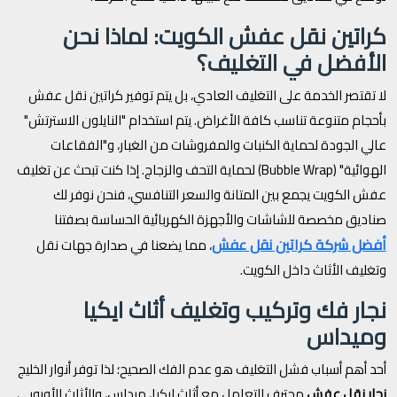
كراتين نقل عفش الكويت: لماذا نحن
الأفضل في التغليف؟
لا تقتصر الخدمة على التغليف العادي، بل يتم توفير كراتين نقل عفش
بأحجام متنوعة تناسب كافة الأغراض. يتم استخدام "النايلون الاسترتش"
عالي الجودة لحماية الكنبات والمفروشات من الغبار، و"الفقاعات
الهوائية" (Bubble Wrap) لحماية التحف والزجاج. إذا كنت تبحث عن تغليف
عفش الكويت يجمع بين المتانة والسعر التنافسي، فنحن نوفر لك
صناديق مخصصة للشاشات والأجهزة الكهربائية الحساسة بصفتنا
أفضل شركة كراتين نقل عفش
، مما يضعنا في صدارة جهات نقل
وتغليف الأثاث داخل الكويت.
نجار فك وتركيب وتغليف أثاث ايكيا
وميداس
أحد أهم أسباب فشل التغليف هو عدم الفك الصحيح؛ لذا توفر أنوار الخليج
نجار نقل عفش
محترف للتعامل مع أثاث ايكيا، ميداس، والأثاث الأوروبي.