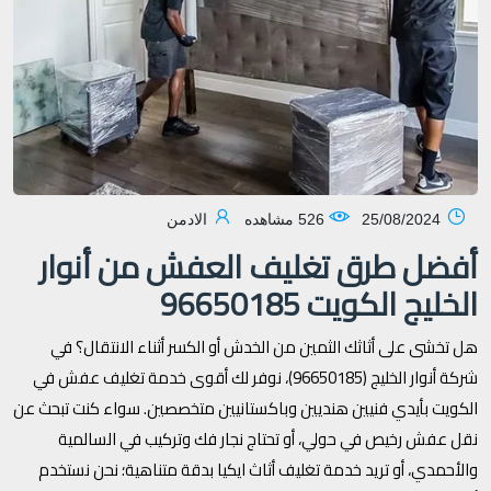
25/08/2024
526 مشاهده
الادمن
أفضل طرق تغليف العفش من أنوار
الخليج الكويت 96650185
هل تخشى على أثاثك الثمين من الخدش أو الكسر أثناء الانتقال؟ في
شركة أنوار الخليج (96650185)، نوفر لك أقوى خدمة تغليف عفش في
الكويت بأيدي فنيين هنديين وباكستانيين متخصصين. سواء كنت تبحث عن
نقل عفش رخيص في حولي، أو تحتاج نجار فك وتركيب في السالمية
والأحمدي، أو تريد خدمة تغليف أثاث ايكيا بدقة متناهية؛ نحن نستخدم