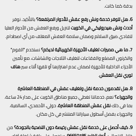
بدقة كما كانت.
6. هل تتوفر خدمة ونش رفع عفش للأدوار المرتفعة؟
بالتأكيد، نوفر
أحدث ونش هيدروليكي في الكويت
لتنزيل ورفع العفش من الأدوار العليا
لتفادي ضيق السلالم وضمان سلامة العفش المغلف من أي اصطدام.
7. ما هي مميزات تغليف الأجهزة الكهربائية لديكم؟
نستخدم "الفوم"
والكرتون المضلع والفقاعات لتغليف الثلاجات والشاشات، مع تأمين
الأجزاء الداخلية للأجهزة لضمان عدم اهتزازها أو تلفها أثناء سير
هاف
لوري نقل العفش
.
8. هل تقدمون خدمة نقل وتغليف عفش في المنطقة العاشرة
والجهراء؟
نعم، خدماتنا تغطي جميع مناطق الكويت على مدار 24 ساعة،
بما في ذلك
نقل عفش المنطقة العاشرة
، حولي، الأحمدي، السالمية،
والجهراء بفضل أسطول سياراتنا المنتشر في كل مكان.
9. كيف أحصل على خدمة نقل عفش رخيصة دون التضحية بالجودة؟
من
خلال الاتصال بـ
أنوار الخليج 96650185
، ستحصل على باقة شاملة (فك،