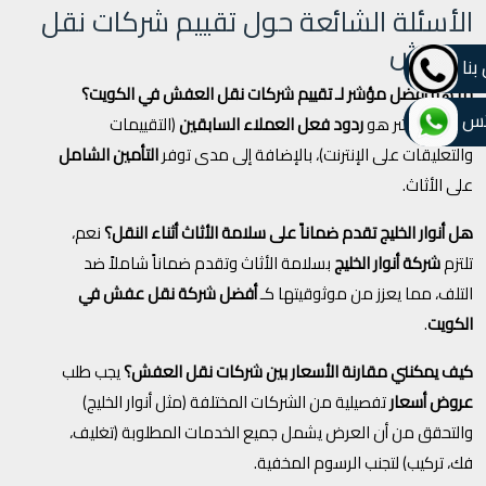
الأسئلة الشائعة حول تقييم شركات نقل
العفش
بنا
ما هو أفضل مؤشر لـ تقييم شركات نقل العفش في الكويت؟
تس
أفضل مؤشر هو
ردود فعل العملاء السابقين
(التقييمات
والتعليقات على الإنترنت)، بالإضافة إلى مدى توفر
التأمين الشامل
على الأثاث.
هل أنوار الخليج تقدم ضماناً على سلامة الأثاث أثناء النقل؟
نعم،
تلتزم
شركة أنوار الخليج
بسلامة الأثاث وتقدم ضماناً شاملاً ضد
التلف، مما يعزز من موثوقيتها كـ
أفضل شركة نقل عفش في
الكويت
.
كيف يمكنني مقارنة الأسعار بين شركات نقل العفش؟
يجب طلب
عروض أسعار
تفصيلية من الشركات المختلفة (مثل أنوار الخليج)
والتحقق من أن العرض يشمل جميع الخدمات المطلوبة (تغليف،
فك، تركيب) لتجنب الرسوم المخفية.