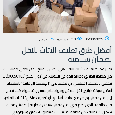
05/08/2025
710 مشاهده
الادمن
أفضل طرق تغليف الأثاث للنقل
لضمان سلامته
تعتبر عملية تغليف الأثاث للنقل هي الحصن المنيع الذي يحمي ممتلكاتك
من مخاطر الطريق وحرارة الجو في الكويت. في أنوار الخليج (96650185)، لا
نكتفي بالتغليف التقليدي، بل نعتمد على "الهندسة الوقائية" باستخدام
أفضل شركة كراتين نقل عفش ومواد خام مستوردة. سواء كنت تحتاج
إلى نقل عفش رخيص مع تغليف أساسي أو "تغليف ملكي" للأثاث الفاخر،
فإن طاقمنا الذي يضم فني نقل عفش هندي ونجار نقل عفش محترف
يضمن لك تغليف كل قطعة بما يناسب طبيعتها، لضمان وصولها إلى