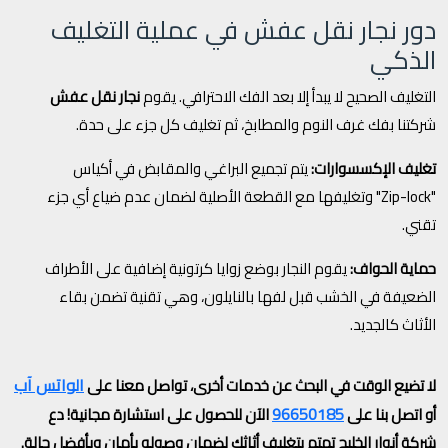
دور نجار نقل عفش في عملية التغليف
الذكي
التغليف الصحيح لا يبدأ إلا بعد الفك الاحترافي. يقوم
نجار نقل عفش
شركتنا بفك غرف النوم والمطابخ، ثم تغليف كل جزء على حدة.
تغليف الإكسسوارات:
يتم تجميع البراغي والمقابض في أكياس
"Zip-lock" وتغليفها مع القطعة الأصلية لضمان عدم ضياع أي جزء
تقني.
حماية الحواف:
يقوم النجار بوضع زوايا كرتونية إضافية على الأطراف
الضعيفة في الخشب قبل لفها بالنايلون، وهي تقنية تضمن بقاء
الأثاث كالجديد.
الواتس آب
لا تضيع الوقت في البحث عن خدمات أخرى، تواصل معنا على
96650185
أو اتصل بنا على
الآن للحصول على استشارة مجانية! دع
شركة أنوار الخليج تهتم بتغليف أثاثك لضمان وصوله بأمان وبأفضل حالة.