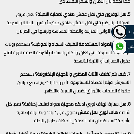
مما يجمع بين الأمان والسعر الاقتصادي.
5. هل توفرون فني نقل عفش هندي لعملية التعبئة؟
نعم، فريق
التعبئة لدينا يضم
فني نقل عفش هندي
محترفاً يشتهر بالدقة والسرعة
في تغليف الأواني المنزلية والقطع الحساسة وترتيبها في الكراتين.
بنا
6. ما هي المواد المستخدمة لتغليف السجاد والموكيت؟
نستخدم رولات
تس
البلاستيك السميكة التي تغلق بإحكام باستخدام أشرطة لاصقة قوية لمنع
دخول الحشرات أو الأتربة للأنسجة.
7. كيف يتم تغليف الأثاث المكتبي والأجهزة الإلكترونية؟
نستخدم
الاسترتش فيلم المضاد للاستاتيكية
للأجهزة الإلكترونية، مع كراتين
مقواة للملفات والأوراق لضمان السرية والتنظيم.
8. هل سيارة الهاف لوري لديكم مجهزة بمواد تغليف إضافية؟
نعم، كل
شاحنة
هاف لوري نقل عفش
تحتوي على "لباد" وبطانيات إضافية
وأحزمة تثبيت لضمان ثبات العفش المغلف طوال الرحلة.
9. هل تقدمون خصماً على كميات الكراتين الكبيرة؟
بصفتنا
أفضل شركة