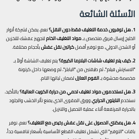
الأسئلة الشائعة
1. هل توفرون خدمة التغليف فقط دون النقل؟
نعم، يمكن لشركة أنوار
الخليج إرسال فريق متخصص بـ
مواد التغليف الخام
لتجهيز عفشك للتخزين
أو الشحن الدولي، مع توفير أفضل
كراتين نقل عفش
بأحجام مختلفة.
2. كيف يتم تغليف شاشات البلازما الكبيرة؟
يتم تغليف الشاشة أولاً بـ
"الاسترتش فيلم"، ثم طبقتين من "البابلز"، ثم وضعها داخل كرتونة
مخصصة محشوة بـ
الفوم العازل
لضمان ثباتها التام.
3. هل تستخدمون مواد تغليف تحمي من حرارة الكويت العالية؟
بالتأكيد،
نستخدم
النايلون الحراري
وورق المقوى الذي يمنع تأثر الخشب والجلود
بالحرارة المرتفعة أثناء عملية التحميل والتنزيل.
4. هل يمكنني الحصول على نقل عفش رخيص مع التغليف؟
نعم، نوفر
باقات "التوفير" التي تشمل تغليف القطع الأساسية بأسعار تنافسية جداً،