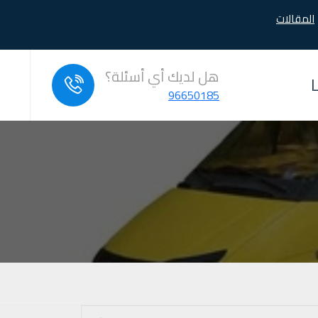
المقالات
هل لديك أي أسئلة؟
96650185