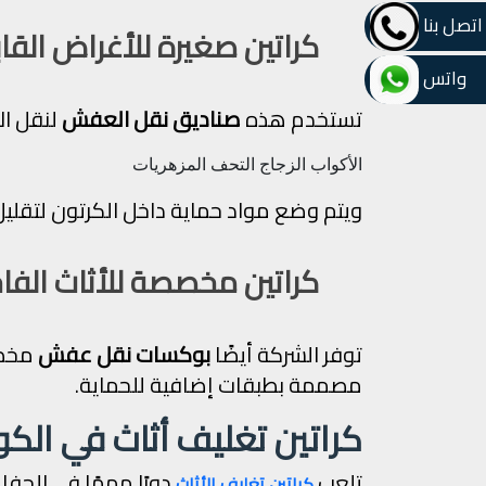
اتصل بنا
كراتين صغيرة للأغراض القاب
واتس
تستخدم هذه
صناديق نقل العفش
لنقل ال
الأكواب
الزجاج
التحف
المزهريات
ويتم وضع مواد حماية داخل الكرتون لتقليل
كراتين مخصصة للأثاث الفاخ
توفر الشركة أيضًا
بوكسات نقل عفش
مخصصة
مصممة بطبقات إضافية للحماية.
كراتين تغليف أثاث في الك
تلعب
دورًا مهمًا في الحفا
كراتين تغليف الأثاث