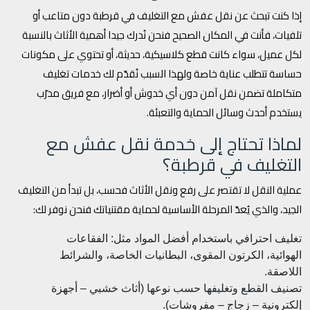
إذا كنت تبحث عن نقل عفش مع التغليف في قرطبة دون متاعب أو
تلفيات، فأنت في المكان الصحيح فنحن نُدرك جيدا أهمية الأثاث بالنسبة
لكل عميل، سواء كانت قطع كلاسيكية، حديثة، أو تحتوي على مكونات
حساسة تتطلب عناية خاصة ولهذا السبب نُقدّم لك خدمات تغليف
متكاملة تضمن نقل آمن دون أي خدوش أو أضرار، مع فريق مدرّب
يستخدم أحدث وسائل الحماية والتعبئة.
لماذا تحتاج إلى خدمة نقل عفش مع
التغليف في قرطبة؟
عملية النقل لا تقتصر على رفع ونقل الأثاث فحسب، بل تبدأ من التغليف
الجيد، والذي يُعدّ المرحلة الأساسية لحماية مقتنياتك فنحن نوفر لك:
تغليف احترافي باستخدام أفضل المواد مثل: الفقاعات
الهوائية، الكرتون المقوى، البطانيات الخاصة، والشرائط
اللاصقة.
تصنيف القطع وتغليفها حسب نوعها (أثاث خشبي – أجهزة
إلكترونية – زجاج – مفروشات).