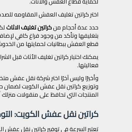
لحماية قطاع العفش والأثاث.
اختر كراتين تغليف العفش المقاومه للصدم
حدد عدة أحجام من
كراتين تغليف الاثاث
لكي
بتغليفها وتأكد من وجود فراغ كافي لإضافة
قطع العفش ببطانيات لحمايتها من الخدو
يمكنك اختبار كراتين تغليف الأثاث قبل الش
فعاليتها.
وأخيرًا وليس آخرًا اختر شركة نقل عفش م
وتوزيع كراتين نقل عفش الكويت لضمان 
المنتجات التي تحافظ على منقولات منزلك
كراتين نقل عفش الكويت: التوص
تعتبر السرعة في توفير كراتين نقل عفش ال