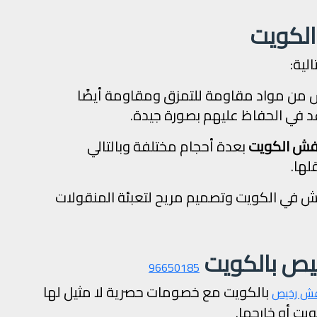
الكويت
الية:
فش من مواد مقاومة للتمزق ومقاومة أيضًا
د في الحفاظ عليهم بصورة جيدة.
عفش الكويت
بعدة أحجام مختلفة وبالتالي
لها.
عفش في الكويت وتصميم مريح لتعبئة المنقولات
ص بالكويت
96650185
بالكويت مع خصومات حصرية لا مثيل لها
فش رخيص
ت أو خارجها.