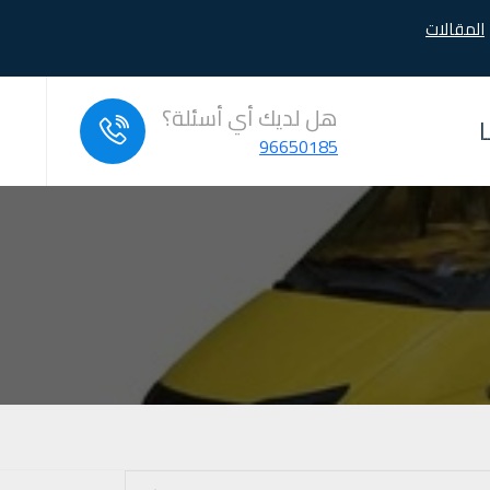
المقالات
هل لديك أي أسئلة؟
96650185