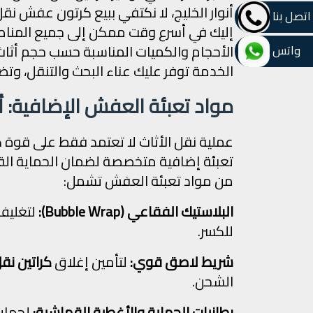
أنوار الخليج، لا نكتفي ببيع كرتون عفش ن
اتصل بنا
الأحجام والكميات المناسبة حسب حجم أثاث
واتس
الخدمة توفر عليك عناء البحث والتنقل، وت
مواد تعبئة العفش الإضافية: أ
عملية نقل الأثاث لا تعتمد فقط على قوة كر
تعبئة إضافية متخصصة لضمان الحماية الق
من مواد تعبئة العفش تشمل:
البلاستيك الفقاعي (Bubble Wrap):
لتغليف 
للكسر.
شريط لاصق قوي:
لتأمين إغلاق
كراتين ن
الشحن.
بطانيات الحماية والأغطية القماشية:
لحماية