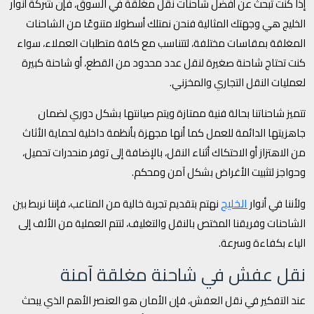
إذا كنت تبحث عن أفضل شاحنات نقل مغلقة في السوق، فإن شركة أنوار
الخليج هي وجهتك المثالية فنحن نمتلك أسطولا متنوعًا من الشاحنات
المغلقة بمقاسات مختلفة، لتتناسب مع كافة متطلبات العملاء، سواء
كنت تحتاج شاحنة صغيرة لنقل عدد محدود من القطع، أو شاحنة كبيرة
لعمليات النقل التجاري والمخزني.
تتميز شاحناتنا بحالة فنية ممتازة ويتم صيانتها بشكل دوري لضمان
جاهزيتها الدائمة للعمل كما أنها مجهزة بأنظمة داخلية لحماية الأثاث
من الاهتزاز أو الاحتكاك أثناء النقل، بالإضافة إلى توفر منحدرات تحميل،
وحواجز لتثبيت الأغراض بشكل آمن ومحكم.
الخليج
ولأننا في أنوار
نهتم بتقديم تجربة خالية من المتاعب، فإننا نربط بين
الشاحنات وفريقنا المختص بالنقل والتغليف، لتتم العملية من الألف إلى
الياء بكفاءة وسرعة.
نقل عفش في شاحنة مغلقة آمنة
عند التفكير في نقل العفش، فإن الأمان هو العنصر الأهم الذي يبحث