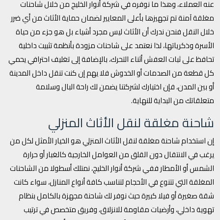
عنه العملاء، وهذا ما نوفره في شركة أنوار الخليج من خلال شاحنات
مغلقة آمنة تم تجهيزها بأعلى المعايير لضمان حماية الأثاث من أي ضرر
خلال النقل فنحن ندرك أن الأثاث ليس مجرد أشياء بل هو جزء من حياة
الأسرة وذكرياتها، لذا نعتمد على شاحنات مزودة بأنظمة تثبيت داخلية
تحافظ على ثبات العفش أثناء التحرك، بالإضافة إلى تغليف احترافي يحمي
كل قطعة من الصدمات أو الخدوش فلا يهم إن كنت تنقل داخل المدينة
أو بين المدن، فإن اختيارك لشركتنا يضمن لك راحة البال وسلامة
متعلقاتك من البداية للنهاية.
شاحنة مغلقة لنقل الأثاث المنزلي
إن استخدام شاحنة مغلقة لنقل الأثاث المنزلي هو الخيار الأمثل لكل من
يرغب في الانتقال دون القلق من العوامل الخارجية كالغبار أو حرارة
الشمس أو الأمطار ففي شركة أنوار الخليج، نمتلك أسطولا من الشاحنات
المغلقة التي تتنوع في الأحجام لتناسب كافة أنواع المنازل، سواء كانت
شقة صغيرة أو فيلا كبيرة حيث نوفر لك شاحنة مجهزة بالكامل بنظام
تهوية داخلي، وأرضيات مقاومة للانزلاق، وفريق متخصص في ترتيب