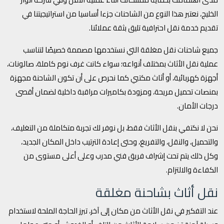
الخليج، نعتبر هذا النوع من الشاحنات جزءا أساسيا من استراتيجيتنا في
تقديم خدمة نقل احترافية تليق بثقة عملائنا.
جميع شاحنات نقل مغلقة التي نستخدمها مصممة خصيصًا لتناسب
عملية نقل الأثاث بمختلف أنواعه؛ سواء كانت غرف نوم كاملة، صالونات،
أجهزة كهربائية، أو أثاث مكتبي كما نحرص على أن تكون الشاحنة مجهزة
بمنصات تحميل مريحة، ومزودة بكاميرات مراقبة داخلية لضمان أقصى
درجات الأمان.
نحن لا نكتفي بنقل الأثاث فقط، بل نوفر لك تجربة متكاملة من التغليف،
والتحميل، والنقل، والتفريغ، وحتى إعادة الترتيب داخل المكان الجديد،
وكل ذلك يتم تحت إشراف فريق فني مدرب وعلى أعلى مستوى من
الكفاءة والالتزام.
نقل أثاث بشاحنة مغلقة
عند التفكير في نقل الأثاث من مكان إلى آخر، تبرز الحاجة الملحة لاستخدام