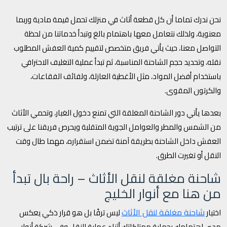
نحن ندرك تماما أن كل قطعة أثاث في منزلك تحمل قيمة مادية وربما
معنوية، ولذلك نتعامل معها باهتمام بالغ وتبدأ خدماتنا من لحظة
التواصل معنا، حيث يأتي فريق متخصص لتقييم كمية العفش المطلوب
نقله، وتحديد حجم الشاحنة المناسبة، ثم تبدأ عملية التغليف الاحترافي
باستخدام أفضل المواد، مثل الأغطية العازلة، ولفائف الفقاعات،
والكرتون المقوى.
بعدها يأتي دور الشاحنة المغلقة التي تمنع دخول الغبار، وتحمي الأثاث
من الشمس والمطر والعوامل الجوية المتقلبة ويحرص فريقنا على ترتيب
العفش داخل الشاحنة بطريقة آمنة تضمن استقراره، مهما طال وقت
النقل أو تغيرت الطرق.
شاحنة مغلقة لنقل الأثاث – راحة بال تبدأ
من هنا مع أنوار الخليج
شاحنة مغلقة لنقل الأثاث
اختيار
ليس ترفًا بل هو قرار ذكي يعكس
مدى اهتمامك بحماية ممتلكاتك أثناء عملية النقل وفي شركة أنوار