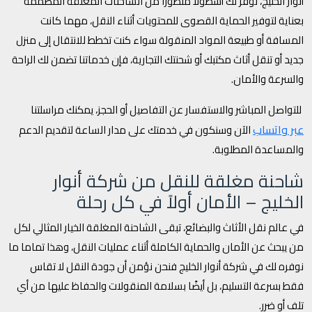
أنوار الخليج، نوفر لك أسطولًا متطورًا من الشاحنات المغلقة المصممة
بعناية لتوفير الحماية القصوى للمحتويات أثناء النقل، مهما كانت
المسافة أو طبيعة المواد المنقولة سواء كنت تخطط للانتقال إلى منزل
جديد أو تنقل أثاث مكتبك أو شحنتك التجارية، فإن خدماتنا تضمن لك الراحة
والسرعة والأمان.
للتواصل المباشر والاستفسار عن التفاصيل أو الحجز، يمكنك مراسلتنا
عبر واتساب
الآن وسنكون في خدمتك على مدار الساعة لتقديم الدعم
والمساعدة المطلوبة.
شاحنة مغلقة للنقل من شركة أنوار
الخليج – الأمان أولاً في كل رحلة
في عالم نقل الأثاث والبضائع، تبقى الشاحنة المغلقة الخيار المثالي لكل
من يبحث عن الأمان والحماية الكاملة أثناء عمليات النقل، وهذا تماما ما
نوفره لك في شركة أنوار الخليج فنحن نؤمن أن جودة النقل لا تقاس
فقط بسرعة التسليم، بل أيضًا بسلامة المنقولات والحفاظ عليها من أي
تلف أو ضرر.