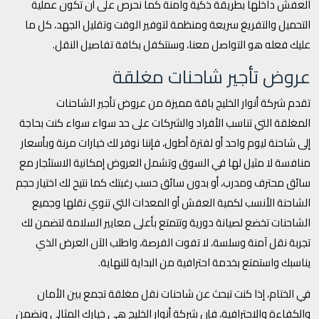
العفش داخلها بطريقة ذكية وآمنة كما نحرص على أن تكون عملية
التحميل والتفريغ سريعة ومنظمة لتوفير الوقت وتقليل الجهد، كل ما
عليك فعله هو التواصل معنا، وسنتكفل بكافة تفاصيل النقل.
عروض تأجير شاحنات مغلقة
تقدم شركة أنوار الخليج باقة مميزة من عروض تأجير الشاحنات
المغلقة التي تناسب الأفراد والشركات على حد سواء سواء كنت بحاجة
إلى شاحنة ليوم واحد أو لفترة أطول، فإننا نوفر لك خيارات مرنة وبأسعار
منافسة لا مثيل لها في السوق وتشمل العروض إمكانية الاستئجار مع
سائق محترف ومدرب، أو بدون سائق حسب رغبتك كما نتيح لك اختيار حجم
الشاحنة الأنسب لكمية العفش أو المعدات التي تنوي نقلها وجميع
الشاحنات تخضع لصيانة دورية وتتمتع بأعلى معايير السلامة لتضمن لك
تجربة نقل آمنة وسلسة، لا تفوت الفرصة، واطلب الآن العرض الذي
يناسبك واستمتع بخدمة احترافية من البداية للنهاية.
في الختام، إذا كنت تبحث عن شاحنات نقل مغلقة تجمع بين الأمان
والكفاءة والاحترافية، فإن شركة أنوار الخليج هي خيارك المثالي ونضمن