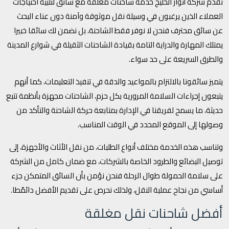
تقدم شركة أنوار الخليج خدمة شاحنات مغلقة مع سائق لتلبية احتياجات
العملاء الذين يرغبون في وسيلة نقل موثوقة وآمنة دون عناء البحث
عن سائق محترف فنحن لا نوفر فقط الشاحنة، بل نضمن لك سائقا خبيرا
يمتلك المهارة والدراية التامة بقيادة الشاحنات الثقيلة في شوارع المدينة
والطرق السريعة على حد سواء.
يتميز سائقونا بالالتزام بالمواعيد والدقة في تنفيذ التعليمات، كما أنهم
يتبعون إجراءات السلامة المرورية بكل حزم، الشاحنات مجهزة بأنظمة تتبع
حديثة، ما يسمح لفريقنا في الإدارة بمتابعة حركة الشاحنة والتأكد من
وصولها إلى الموقع المحدد في الوقت المناسب.
وتناسب هذه الخدمة مختلف أنواع الطلبات، من نقل الأثاث والأجهزة، إلى
توصيل البضائع والطرود الخاصة بالشركات، مع ضمان كامل من الشركة
على سلامة الحمولة طوال الرحلة فنحن نؤمن بأن السائق المتمكن جزء
أساسي من نجاح عملية النقل، ولذلك نحرص على تقديم الأفضل دائمًطا.
أفضل شاحنات نقل مغلقة