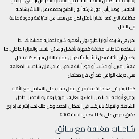
وسيلة آمنة تضمن سلامة الأثاث من التلف أو الخدوش أو حتى عوامل
الطقس وهنا يأتي دور شركة أنوار الخليج بخدمة نقل الأثاث بشاحنة
مغلقة، التي تعد الخيار الأمثل لكل من يبحث عن احترافية وجودة عالية
في النقل.
نحن في شركة أنوار الخليج نولي أهمية كبيرة لحماية ممتلكاتك، لذا
نستخدم شاحنات مغلقة مُجهزة بأفضل وسائل التثبيت والعزل الداخلي، ما
يضمن أن الأثاث يظل ثابتًا وآمنًا طوال عملية النقل سواء كنت تنقل
عفش منزل، أو مكتب، أو حتى أثاث فندقي فاخر، فإن شاحناتنا المغلقة
هي درعك الواقي ضد أي ضرر محتمل.
كما نوفر في هذه الخدمة فريق عمل مدرب على التعامل مع الأثاث
بجميع أنواعه، بدءا من الفك والتغليف، مرورا بعملية التحميل داخل
الشاحنة، وانتهاءً بالتركيب في المكان الجديد وكل ذلك تحت إشراف إداري
دقيق يحرص على رضا العميل بنسبة 100%.
شاحنات مغلقة مع سائق