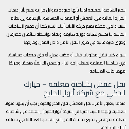
تتميز الشاحنة المغلقة لدينا بأنها مزودة بعوازل حرارية تمنع تأثير درجات
الحرارة العالية على العفش أو المعدات الحساسة، بالإضافة إلى نظام
تثبيت داخلي محكم يمنع حركة الأثاث أثناء السير كما أن جميع الشاحنات
الخاصة بنا تخضع لصيانة دورية صارمة، وتقاد بواسطة سائقين محترفين
وذوي خبرة عالية في طرق النقل الآمن داخل المدن وخارجها.
سواء كنت تنقل محتويات فيلا، أو مكتب عمل، أو حتى معدات حساسة،
فإن شاحنتنا المغلقة تمنحك راحة البال، وتضمن لك نقلًا منظمًا ومريحًا
مهما كانت المسافة.
نقل عفش بشاحنة مغلقة – خيارك
الذكي مع شركة أنوار الخليج
عندما يتعلق الأمر بـ نقل العفش، فإن الحذر والحرص يجب أن يكونا عنوانا
للعملية، ولهذا السبب اخترنا في شركة أنوار الخليج أن نعتمد على شاحنات
مغلقة حديثة في جميع خدمات النقل التي نقدمها لعملائنا في مختلف
أنحاء المملكة.