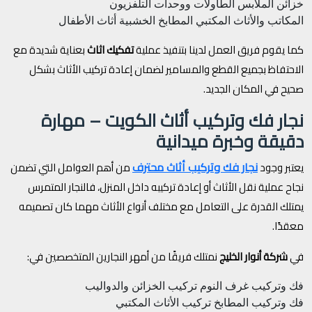
خزائن الملابس
الطاولات ووحدات التلفزيون
المكاتب والأثاث المكتبي
المطابخ الخشبية
أثاث الأطفال
كما يقوم فريق العمل لدينا بتنفيذ عملية
تفكيك اثاث
بعناية شديدة مع
الاحتفاظ بجميع القطع والمسامير لضمان إعادة تركيب الأثاث بشكل
صحيح في المكان الجديد.
نجار فك وتركيب أثاث الكويت – مهارة
دقيقة وخبرة ميدانية
نجار فك وتركيب أثاث محترف
يعتبر وجود
من أهم العوامل التي تضمن
نجاح عملية نقل الأثاث أو إعادة تركيبه داخل المنزل، فالنجار المتمرس
يمتلك القدرة على التعامل مع مختلف أنواع الأثاث مهما كان تصميمه
معقدًا.
في
شركة أنوار الخليج
نمتلك فريقًا من أمهر النجارين المتخصصين في:
فك وتركيب غرف النوم
تركيب الخزائن والدواليب
فك وتركيب المطابخ
تركيب الأثاث المكتبي