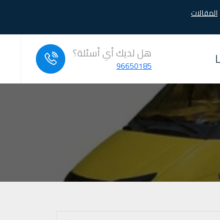
المقالات
هل لديك أي أسئلة؟
96650185