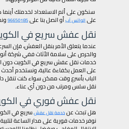
سنكون على أتم الاستعداد لخدمتك أينما كن
على
أو اتصل بنا على
ونح
الواتس آب
96650185
نقل عفش سريع في الكوي
عندما يتعلق الأمر بنقل العفش، فإن السرع
والحرص على سلامة الأثاث ففي شركة أنوار
خدمات نقل عفش سريع في الكويت دون ال
على العمل بكفاءة عالية، ونستخدم أحدث وس
الباب بأسرع وقت ممكن سواء كنت تنقل دا
نقل سلس ومرتب من دون أي عناء.
نقل عفش فوري في الكويت –
هل تبحث عن
سريع في الكويت
خدمة نقل عفش
نوفر خدمات فورية على مدار الساعة لتلبية ا
الانتقال المفاجئ وبفضل نظامنا اللوجستي