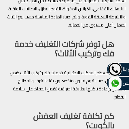
تعتمد الشركات المحترفة على مجموعة متنوعة من المواد مثل
البلاستيك الفقاعي، الكراتين المقواة، الفوم العازل، البطانيات الواقية،
والأشرطة اللاصقة القوية، ويتم اختيار المادة المناسبة حسب نوع الأثاث
لضمان أعلى مستوى من الحماية.
هل توفر شركات التغليف خدمة
فك وتركيب الأثاث؟
بنا
نعم، توفر معظم الشركات الاحترافية خدمات فك وتركيب الأثاث ضمن
باقات النقل، حيث يقوم فنيون متخصصون بفك الغرف والمطابخ
تس
والخزائن وإعادة تركيبها بطريقة احترافية تضمن الحفاظ على سلامة
القطع.
كم تكلفة تغليف العفش
بالكويت؟