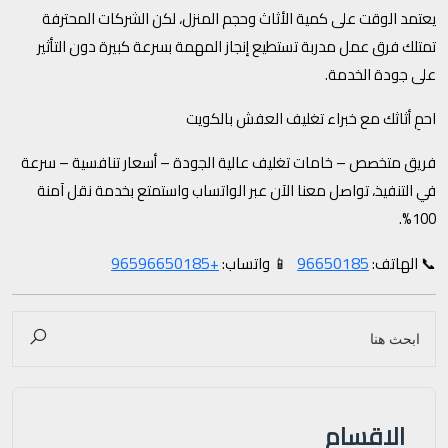
يعتمد الوقت على كمية الأثاث وحجم المنزل، لكن الشركات المحترفة
تمتلك فرق عمل مدربة تستطيع إنجاز المهمة بسرعة كبيرة دون التأثير
على جودة الخدمة.
احمِ أثاثك مع خبراء تغليف العفش بالكويت
فريق متخصص – خامات تغليف عالية الجودة – أسعار تنافسية – سرعة
في التنفيذ، تواصل معنا الآن عبر الواتساب واستمتع بخدمة نقل آمنة
100%.
+96596650185
96650185
📞 الهاتف:
📱 واتساب:
الاقسام