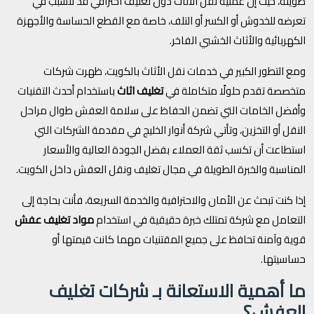
طويلة، حيث إن عملية نقل الأثاث دون تغليف احترافي قد تتسبب في
تعرضه للخدوش أو الكسر أو التلف، خاصة مع القطع الحساسة والأجهزة
الكهربائية والأثاث الخشبي الفاخر.
ومع التطور الكبير في خدمات نقل الأثاث بالكويت، ظهرت شركات
متخصصة تقدم حلولًا متكاملة في
تغليف اثاث
باستخدام أحدث التقنيات
وأفضل الخامات التي تضمن الحفاظ على سلامة العفش طوال مراحل
النقل أو التخزين، وتأتي شركة أنوار الخليج في مقدمة الشركات التي
استطاعت أن تكسب ثقة العملاء بفضل الجودة العالية والأسعار
المناسبة والخبرة الطويلة في مجال تغليف ونقل العفش داخل الكويت.
إذا كنت تبحث عن الأمان والاحترافية والخدمة السريعة، فأنت بحاجة إلى
التعامل مع شركة تمتلك خبرة حقيقية في استخدام
مواد تغليف عفش
قوية وآمنة تحافظ على جميع المقتنيات مهما كانت قيمتها أو
حساسيتها.
ما أهمية الاستعانة بـ شركات تغليف
العفش؟