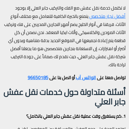
لا تكتمل خدمة نقل عفش مع الفك والتركيب جابر العلي إلا بوجود
أفضل نجار متخصص
يتمتع بالخبرة الكافية للتعامل مع مختلف أنواع
الأثاث. فريقنا في أنوار الخليج يضم أمهر النجارين المدربين على فك وتركيب
الأثاث المودرن والكلاسيكي وأثاث ايكيا المعقد. نحن نضمن أن كل
قطعة يتم إعادة تجميعها في الموقع الجديد بدقة متناهية وبدون أي
أضرار أو اهتزازات. إن الاستعانة بنجارين متخصصين هو ما يجعلنا أفضل
شركة نقل عفش جابر العلي، حيث نقدم لك ضماناً على جودة التركيب
لراحة بالك.
الواتس آب
96650185
تواصل معنا على
أو اتصل بنا على
أسئلة متداولة حول خدمات نقل عفش
جابر العلي
1. كم يستغرق وقت عملية نقل عفش جابر العلي بالكامل؟
تعتمد المدة على حجم العفش والمسافة بين الموقعين. لكن في