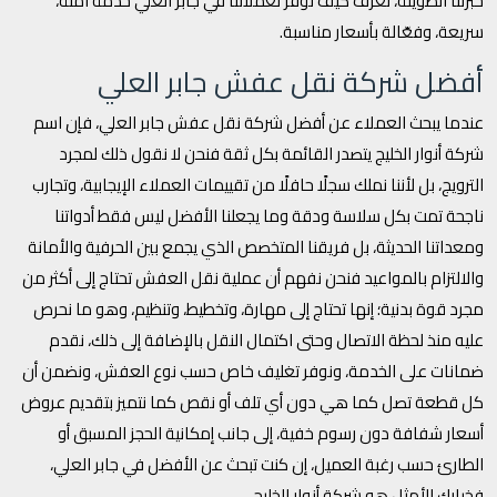
خبرتنا الطويلة، نعرف كيف نوفر لعملائنا في جابر العلي خدمة آمنة،
سريعة، وفعّالة بأسعار مناسبة.
أفضل شركة نقل عفش جابر العلي
عندما يبحث العملاء عن أفضل شركة نقل عفش جابر العلي، فإن اسم
شركة أنوار الخليج يتصدر القائمة بكل ثقة فنحن لا نقول ذلك لمجرد
الترويج، بل لأننا نملك سجلًا حافلًا من تقييمات العملاء الإيجابية، وتجارب
ناجحة تمت بكل سلاسة ودقة وما يجعلنا الأفضل ليس فقط أدواتنا
ومعداتنا الحديثة، بل فريقنا المتخصص الذي يجمع بين الحرفية والأمانة
والالتزام بالمواعيد فنحن نفهم أن عملية نقل العفش تحتاج إلى أكثر من
مجرد قوة بدنية؛ إنها تحتاج إلى مهارة، وتخطيط، وتنظيم، وهو ما نحرص
عليه منذ لحظة الاتصال وحتى اكتمال النقل بالإضافة إلى ذلك، نقدم
ضمانات على الخدمة، ونوفر تغليف خاص حسب نوع العفش، ونضمن أن
كل قطعة تصل كما هي دون أي تلف أو نقص كما نتميز بتقديم عروض
أسعار شفافة دون رسوم خفية، إلى جانب إمكانية الحجز المسبق أو
الطارئ حسب رغبة العميل، إن كنت تبحث عن الأفضل في جابر العلي،
فخيارك الأمثل هو شركة أنوار الخليج.