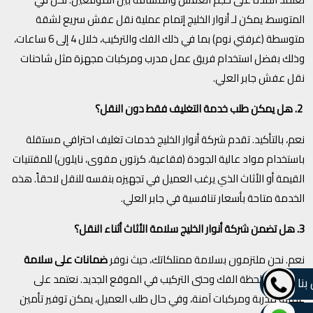
المتوسط، يمكن لـ أنوار الخليج إتمام عملية نقل عفش سريع لشقة
متوسطة (غرفتي نوم) بما في ذلك الفك والتركيب، خلال 4 إلى 6 ساعات،
وذلك بفضل استخدام فريق عمل مدرب ومركبات مجهزة مثل شاحنات
نقل عفش جابر العلي.
2. هل يمكن طلب خدمة التغليف فقط دون النقل؟
نعم، بالتأكيد. تقدم شركة أنوار الخليج خدمات تغليف احترافي مستقلة
باستخدام مواد عالية الجودة (فقاعية، كرتون مقوى، نايلون) للمقتنيات
القيمة أو الأثاث الذي يرغب العميل في تجهيزه بنفسه للنقل لاحقاً. هذه
الخدمة متاحة بأسعار تنافسية في جابر العلي.
3. هل تضمن شركة أنوار الخليج سلامة الأثاث أثناء النقل؟
نعم. نحن ملتزمون بسلامة ممتلكاتك، حيث نوفر
ضمانات على سلامة
الأثاث
من لحظة الفك وحتى التركيب في الموقع الجديد. نعتمد على
بنا
عمالة مدربة ومركبات آمنة، وفي حال طلب العميل، يمكن توفير تأمين