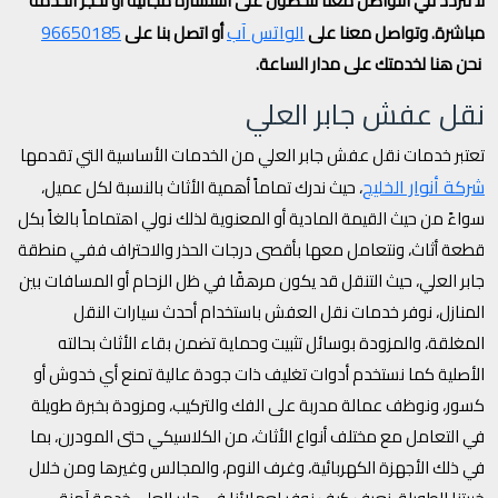
لا تتردد في التواصل معنا للحصول على استشارة مجانية أو لحجز الخدمة
الواتس آب
96650185
مباشرة. وتواصل معنا على
أو اتصل بنا على
نحن هنا لخدمتك على مدار الساعة.
نقل عفش جابر العلي
تعتبر خدمات نقل عفش جابر العلي من الخدمات الأساسية التي تقدمها
شركة أنوار الخليج
، حيث ندرك تماماً أهمية الأثاث بالنسبة لكل عميل،
سواءً من حيث القيمة المادية أو المعنوية لذلك نولي اهتماماً بالغاً بكل
قطعة أثاث، ونتعامل معها بأقصى درجات الحذر والاحتراف ففي منطقة
جابر العلي، حيث التنقل قد يكون مرهقًا في ظل الزحام أو المسافات بين
المنازل، نوفر خدمات نقل العفش باستخدام أحدث سيارات النقل
المغلقة، والمزودة بوسائل تثبيت وحماية تضمن بقاء الأثاث بحالته
الأصلية كما نستخدم أدوات تغليف ذات جودة عالية تمنع أي خدوش أو
كسور، ونوظف عمالة مدربة على الفك والتركيب، ومزودة بخبرة طويلة
في التعامل مع مختلف أنواع الأثاث، من الكلاسيكي حتى المودرن، بما
في ذلك الأجهزة الكهربائية، وغرف النوم، والمجالس وغيرها ومن خلال