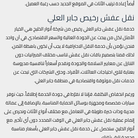
أيضاً إعادة ترتيب الأثاث في الموقع الجديد حسب رغبة العميل.
نقل عفش رخيص جابر العلي
خدمة نقل عفش جابر العلي رخيص من شركة أنوار الخليج هي الخيار
الأمثل لكل من يبحث عن الجودة العالية والسعر الاقتصادي في آن واحد
فنحن نؤمن بأن خدمة النقل الاحترافية لا يجب أن تكون باهظة الثمن،
لذلك قمنا بتصميم باقات نقل عفش تناسب مختلف الميزانيات دون
التنازل عن معايير السلامة والجودة ونقدم أسعاراً تنافسية مدروسة
بعناية لتلبي احتياجات العائلات، الأفراد، وحتى الشركات التي تبحث عن
خدمات نقل موثوقة واقتصادية في منطقة جابر العلي.
ورغم انخفاض التكلفة، فإننا لا نفرّط في جودة الخدمة إطلاقاً. حيث نوفر
سيارات مخصصة ومجهزة بوسائل الحماية المناسبة، بالإضافة إلى عمالة
مدربة وذات خبرة طويلة في التعامل مع مختلف أنواع الأثاث ونحرص على
إتمام عملية نقل عفش جابر العلي في الوقت المحدد دون أي تأخير. مع
أنوار الخليج، ستحصل على خدمة نقل عفش جابر العلي بأسعار مناسبة
وجودة تليق بثقتك.