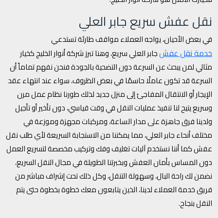
نقل عفش سريع جابر العلي
في بعض الأحيان، يواجه العملاء مواقف طارئة تستدعي
خدمة نقل عفش
جابر العلي سريع، وهنا تبرز شركة أنوار الخليج كخيار
مثالي لمن يبحث عن السرعة دون التضحية بالجودة فنحن نفهم تماماً أن
السرعة قد تكون عاملًا حاسمًا في بعض الظروف، سواء عند انتهاء عقد
الإيجار أو الانتقال المفاجئ إلى منزل جديد لذلك طورنا نظام عمل مرن
وسريع يتيح لنا تنفيذ عمليات النقل في وقت قياسي، دون تأخير أو تأجيل
ولدينا فرق جاهزة على مدار الساعة، ومركبات مجهزة وموزعة في
مختلف أنحاء جابر العلي، مما يمكننا من الاستجابة السريعة لأي طلب نقل
عفش كما أننا نستخدم آليات تغليف وفك وتركيب مخصصة لتسريع العمل
دون المساس بأمان العفش وبخبرتنا الطويلة في مجال النقل السريع،
نضمن لك راحة البال، وسهولة التنقل، وكل ذلك تحت إشراف مباشر من
فريق خدمة العملاء لدينا، الذين يتابعون معك خطوة بخطوة حتى يتم
النقل بنجاح.