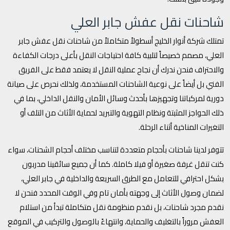
شاحنات نقل عفش جابر العلي
تمتلك شركة أنوار الخليج أسطولاً متكاملاً من شاحنات نقل عفش جابر
العلي، مصمم خصيصاً لتلبية كافة احتياجات النقل بأعلى درجات الكفاءة
والاحتراف فنحن ندرك أن نجاح عملية النقل لا يعتمد فقط على الفريق
الفني بل أيضاً على نوعية الشاحنات المستخدمة، ولذلك نحرص على صيانة
دورية لمركباتنا وتجهيزها بأحدث وسائل الأمان والنقل الداخلي، بما في
ذلك الحواجز المثبتة ونظام التهوية والتبريد لحماية الأثاث من التلف أو
التغيرات المناخية أثناء الرحلة.
تتوفر لدينا شاحنات بأحجام متعددة لتناسب مختلف أحجام الشحنات، سواء
كنت تنقل غرفة صغيرة أو فيلا كاملة. كما أن جميع سائقينا مدربون
بشكل احترافي للتعامل مع الطرق السريعة والداخلية في جابر العلي،
لضمان وصول الأثاث إلى وجهته بأمان تام وفي الوقت المحدد فنحن لا
نقدم مجرد شاحنات، بل نقدم منظومة نقل متكاملة تبدأ من استلام
العفش مروراً بالتغليف والحماية، وانتهاءً بالوصول والتركيب في الموقع