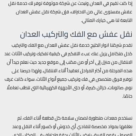
إذا كنت تقيم في العدان وتبحث عن شركة موثوقة توفر لك خدمة نقل
عفش بمستوى عالي من الاحتراف، فإن شركة نقل عفش العدان
التابعة لنا هي خيارك المثالي.
نقل عفش مع الفك والتركيب العدان
تقدم شركتنا انوار الخليج خدمة نقل عفش العدان مع الفك والتركيب
كحل متكامل يزيل عنك عبء التفكير في كيفية تفكيك وتركيب الأثاث عند
الانتقال من منزل إلى آخر أو من مكتب إلى موقع جديد حيث نعلم جيداً أن
هذه المرحلة من أكثر المراحل تعقيداً أثناء الانتقال، ولهذا حرصنا على
توفير فريق متخصص في فك وتركيب جميع أنواع الأثاث، سواء كانت غرف
نوم، صالونات، خزائن كبيرة، أو حتى الأجهزة الكهربائية التي تتطلب تعاملًا
خاصًا.
نستخدم معدات متطورة لضمان سلامة كل قطعة أثناء الفك، ثم
نغلفها بمواد مخصصة لتفادي أي خدوش أو كسور أثناء النقل وعند
الوصول، يقوم الفريق بتركيب الأثاث بدقة واحتراف في المكان الذي