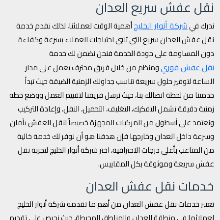
نقل عفش سريع العدان
شركة أنوار الخليج
ندرك في
أهمية الوقت لعملائنا، لذلك نقدم خدمة
نقل عفش العدان سريع التي تلبي احتياجات العملاء بسرعة وكفاءة
دون المساومة على جودة الخدمة فنحن نضمن لك خدمة
نقل عفش فوري
ومنظم من خلال فريق محترف يعمل على مدار
الساعة لتوفير حلول سريعة تناسب جداولك الزمنية الضيقة حيث تبدأ
خدمتنا من لحظة اتصالك بنا، حيث نرسل فريقنا لتقييم العمل ووضع خطة
زمنية دقيقة تشمل التفكيك، التغليف، التحميل، النقل، وإعادة التركيب
ونعتمد على أسطول من المركبات المجهزة خصيصاً لنقل العفش بأمان
وسرعة داخل العدان وخارجها فإن هدفنا هو أن نوفر لك خدمة خالية
من المتاعب بأعلى درجات الاحترافية، اختر شركة أنوار الخليج لتجربة نقل
عفش سريعة وموثوقة بكل المقاييس.
خدمات نقل عفش العدان
تعتبر خدمات نقل عفش العدان من أهم ما تقدمه شركة أنوار الخليج
لعملائها في منطقة العدان والمناطق المحيطة، حيث نحرص على تقديم