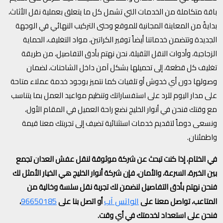
باقة متكاملة من الخدمات التي تشمل كل ما يتعلق بعملية نقل الأثاث،
بدايةً من المعاينة المجانية للموقع وحتى التركيب النهائي في الوجهة
الجديدة وتتضمن خدماتنا أيضاً توفير الكراتين، مواد التغليف، الحماية
الزجاجية، وأدوات النقل الثقيلة، نحن نهتم بأدق التفاصيل، من طريقة
تغليف كل قطعة، إلى تحميلها بشكل آمن داخل الشاحنات، لضمان
وصولها دون أي خدوش أو تلفيات كما نتميز بوجود خدمة عملاء متاحة
على مدار اليوم للرد على استفساراتك وتنظيم مواعيد العمل بما يتناسب
مع وقتك فنحن في أنوار الخليج نضع راحة العميل في المقام الأول،
ونسعى دوماً لتقديم خدمات استثنائية تضيف إلى تجربتك معنا قيمة
واطمئنان.
في الختام، إذا كنت تبحث عن شركة موثوقة لنقل عفش العدان تجمع
بين الخبرة، السرعة، والأمان، فإن شركة أنوار الخليج هي الخيار الأمثل لك
فنحن نهتم بأدق التفاصيل لنضمن لك تجربة نقل سلسة وخالية من
الواتس آب
96650185
المتاعب، تواصل معنا على
أو اتصل بنا على
،
فنحن على استعداد لخدمتك في أي وقت.