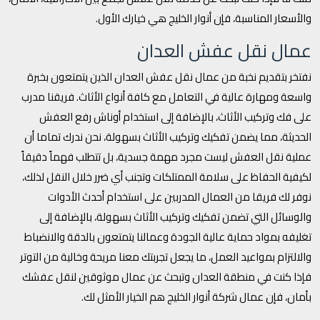
والأسعار المناسبة، فإن أنوار الخليج هي خيارك الأول.
عمال نقل عفش العدان
نفتخر بتقديم نخبة من عمال نقل عفش العدان الذين يتمتعون بخبرة
واسعة ومهارة عالية في التعامل مع كافة أنواع الأثاث. فريقنا مدرب
على فك وتركيب الأثاث، بالإضافة إلى استخدام أوناش رفع العفش
الحديثة، مما يضمن تفكيك وتركيب الأثاث بسهولة، نحن ندرك تماما أن
عملية نقل العفش ليست مجرد مهمة جسدية، بل تتطلب فهماً دقيقاً
لكيفية الحفاظ على سلامة الممتلكات وتجنب أي ضرر خلال النقل لذلك،
نوفر لك فريقا من العمال المدربين على استخدام أحدث الأدوات
والوسائل التي تضمن تفكيك وتركيب الأثاث بسهولة، بالإضافة إلى
تغليفه بمواد حماية عالية الجودة وعمالنا يتمتعون بالدقة والانضباط
والالتزام بمواعيد العمل، ما يجعل تجربتك معنا مريحة وخالية من التوتر
فإذا كنت في منطقة العدان وتبحث عن عمال موثوقين لنقل عفشك
بأمان، فإن عمال شركة أنوار الخليج هم الخيار الأمثل لك.