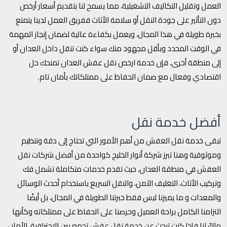
العمل وتقليل التكاليف التشغيلية، مما يسمح لنا بتقديم أسعار أرخص
دون التأثير على جودة النقل أو سلامة الأثاث ففريق العمل لدينا يتمتع
بخبرة طويلة في هذا المجال، ويعمل بكفاءة عالية لضمان إنجاز المهمة
في الوقت المحدد وبأقل مجهود منك سواء كنت تنقل داخل العدان أو
إلى منطقة أخرى، فإن خدمة ارخص نقل عفش العدان تمنحك حل
اقتصادي وفعال مع ضمان الحفاظ على ممتلكاتك بأمان تام.
أفضل خدمة نقل
تبقى خدمة نقل العفش من أهم الأمور التي تحتاج إلى دقة وتنظيم
وموثوقية وهنا تبرز شركة أنوار الخليج كواحدة من أفضل شركات نقل
العفش في منطقة العدان، حيث تقدم خدمات متكاملة تشمل فك
وتركيب الأثاث، التغليف الآمن، والنقل السريع باستخدام أحدث الوسائل
والمعدات و ما يميزنا ليس فقط خبرتنا الطويلة في المجال، بل أيضًا
التزامنا الكامل براحة العميل وحرصنا على الحفاظ على ممتلكاته وكأنها
ملكٌ لنا فإذا كنت تبحث عن خدمة نقل عفش تجمع بين الاحترافية، الأمان،