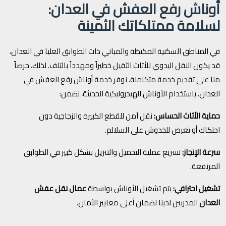
أوناش رفع العفش في العدان:
لسلامة ممتلكاتك الثمينة
في المناطق السكنية المكتظة والمباني ذات الطوابق العليا في العدان،
قد يكون النقل اليدوي للأثاث الثقيل خطيراً ومهدداً بالتلف. لذلك، حرصاً
منا على تقديم خدمة متكاملة، نوفر خدمة أوناش رفع العفش في
العدان. باستخدام الأوناش الهيدروليكية الحديثة، نضمن:
حماية الأثاث الحساس:
نقل آمن للقطع الكبيرة والزجاجية دون
احتكاك أو تعرض للخدوش على السلالم.
سرعة الإنجاز:
تسريع عملية التحميل والتنزيل بشكل كبير في الطوابق
المرتفعة.
تشغيل احترافي:
يتم تشغيل الأوناش بواسطة
عمال نقل عفش
العدان
المدربين لدينا لضمان أعلى معايير الأمان.