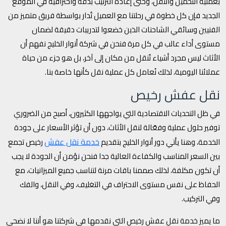
بعملية التحميل والنقل، وحتى إعادة الترتيب بدقة واحترافية في الموقع
الجديد فإن كل خطوة في رحلتنا مع العميل تُدار بواسطة فريق متميز من
الفنيين وسائقي الشاحنات الذين خضعوا لتدريبات دقيقة لضمان
مستوى أداء عالب في كل مرة فنحن في شركة أنوار الخليج نفهم أن
الأثاث ليس مجرد أشياء تُنقل من مكان إلى آخر، بل هو جزء من حياة
عملائنا اليومية، لذلك نُعامل كل عملية نقل كأنها خاصة بنا.
نقل عفش رخيص
في ظل التحديات الاقتصادية التي يواجهها الكثيرون، أصبح من الضروري
توفير حلول عملية وفعّالة لنقل الأثاث، دون أن تؤثر الأسعار على جودة
خدمة نقل عفش
الخدمة، وهنا يأتي دور أنوار الخليج بتقديم
رخيص تجمع
بين السعر المناسب والكفاءة العالية جدا فنحن نؤمن أن الجودة لا يجب
أن تكون مكلفة، لذلك صممنا باقات مرنة لتناسب جميع الميزانيات، مع
الحفاظ على نفس مستوى الاحتراف في التغليف، وفي النقل، والفك
وفي التركيب.
ما يميز خدمة نقل عفش رخيص التي نقدمها في شركتنا هو أننا لا نضحي