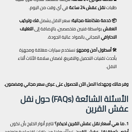
طلبات
نقل عفش 24 ساعة
في أي وقت من اليوم.
📦 خدمة متكاملة مجانية:
سعر النقل يشمل
فك وتركيب
العفش
بواسطة فنيين متخصصين، بالإضافة إلى
التغليف
الاحترافي
المجاني بالمواد عالية الجودة.
🛠️ أسطول آمن ومجهز:
نستخدم سيارات مغلقة ومجهزة
بأحدث تقنيات التحميل والتفريغ، لضمان سلامة الأثاث أثناء
النقل.
وفر مالك وجهدك! اتصل الآن للحصول على عرض سعر مجاني ومضمون.
الأسئلة الشائعة (FAQs) حول نقل
عفش القرين
1. ما هي أسعار نقل عفش القرين لديكم؟
تلتزم أنوار الخليج بأن تكون
أرخص شركة نقل عفش القرين
. تبدأ أسعارنا من باقات اقتصادية وتعتمد