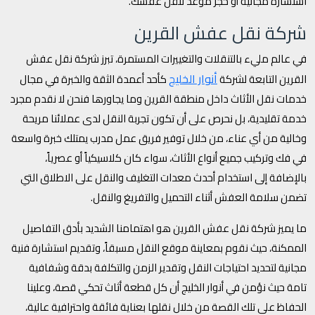
استشارة مجانية أو حجز موعد لنقل عفشك.
شركة نقل عفش القرين
في عالم مليء بالتنقلات والتغييرات المستمرة، تبرز شركة نقل عفش
أنوار الخليج
القرين التابعة لشركة
كأحد أعمدة الثقة والخبرة في مجال
خدمات نقل الأثاث داخل منطقة القرين وما يجاورها فنحن لا نقدم مجرد
خدمة تقليدية، بل نحرص على أن تكون تجربة النقل لدى عملائنا مريحة
وخالية من أي عناء، من خلال توفير فريق عمل مدرب يمتلك خبرة واسعة
في فك وتركيب جميع أنواع الأثاث، سواء كان كلاسيكياً أو عصرياً،
بالإضافة إلى استخدام أحدث معدات التغليف والنقل على الاطلاق التي
تضمن سلامة العفش أثناء التحميل والتفريغ والنقل.
ما يميز شركة نقل عفش القرين هو اهتمامنا الشديد بأدق التفاصيل
الممكنة، حيث نقوم بمعاينة موقع النقل مسبقاً، وتقديم استشارة فنية
مجانية لتحديد احتياجات النقل وتقدير الزمن والتكلفة بدقة وشفافية
تامة حيث نؤمن في أنوار الخليج أن كل قطعة أثاث تحكي قصة، وعلينا
الحفاظ على تلك القصة من خلال نقلها بعناية فائقة واحترافية عالية،