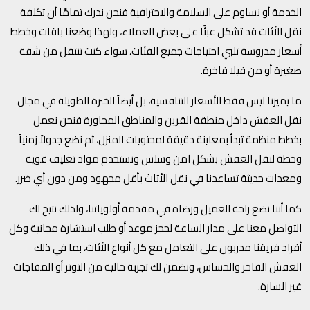
الخدمة أو نساوم على السلامة والاحترافية فنحن ندرك تمامًا أن تكلفة
نقل الأثاث قد تشكل عبئًا على بعض العملاء، ولهذا وضعنا باقات وخطط
أسعار مدروسة تلبي احتياجات جميع الفئات، سواء كنت تنتقل من شقة
صغيرة أو من فيلا فاخرة.
ما يميزنا ليس فقط الأسعار التنافسية، بل أيضاً الخبرة الطويلة في مجال
نقل العفش داخل منطقة القرين والمناطق المجاورة فنحن نعمل
بخطط منظمة تبدأ بمعاينة دقيقة لمحتويات المنزل، ثم نضع جدولاً زمنياً
وخطة لنقل العفش بشكل آمن وسلس ونستخدم مواد تغليف قوية
ومعدات حديثة تساعدنا في نقل الأثاث بأقل مجهود ومن دون أي ضرر.
كما أننا نضع راحة العميل ورضاه في مقدمة أولوياتنا، ولذلك نتيح لك
التواصل معنا على مدار الساعة لحجز موعد أو طلب استشارة مجانية وكل
أفراد فريقنا مدربون على التعامل مع كل أنواع الأثاث، بما في ذلك
العفش الفاخر والحساس، ونضمن لك تجربة خالية من التوتر أو المفاجآت
غير السارة.