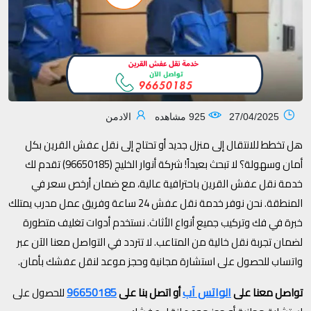
27/04/2025
925 مشاهده
الادمن
هل تخطط للانتقال إلى منزل جديد أو تحتاج إلى نقل عفش القرين بكل
أمان وسهولة؟ لا تبحث بعيداً! شركة أنوار الخليج (96650185) تقدم لك
خدمة نقل عفش القرين باحترافية عالية، مع ضمان أرخص سعر في
المنطقة. نحن نوفر خدمة نقل عفش 24 ساعة وفريق عمل مدرب يمتلك
خبرة في فك وتركيب جميع أنواع الأثاث. نستخدم أدوات تغليف متطورة
لضمان تجربة نقل خالية من المتاعب. لا تتردد في التواصل معنا الآن عبر
واتساب للحصول على استشارة مجانية وحجز موعد لنقل عفشك بأمان.
الواتس آب
96650185
تواصل معنا على
أو اتصل بنا على
للحصول على