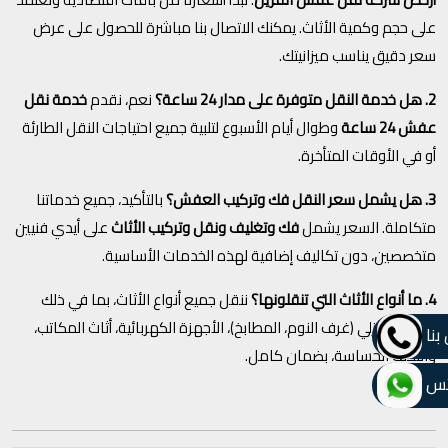
على حجم وكمية الأثاث. يمكنك الاتصال بنا مباشرة للحصول على عرض
سعر دقيق يناسب ميزانيتك.
2. هل خدمة النقل متوفرة على مدار 24 ساعة؟
نعم، نقدم
خدمة نقل
عفش 24 ساعة
وطوال أيام الأسبوع لتلبية جميع احتياجات النقل الطارئة
أو في الأوقات المتأخرة.
3. هل يشمل سعر النقل فك وتركيب العفش؟
بالتأكيد، جميع خدماتنا
متكاملة. السعر يشمل
فك وتغليف ونقل وتركيب الأثاث
على أيدي فنيين
متخصصين، دون تكاليف إضافية لهذه الخدمات الأساسية.
4. ما أنواع الأثاث التي تنقلونها؟
ننقل جميع أنواع الأثاث، بما في ذلك
الأثاث المنزلي (غرف النوم، المطابخ)، الأجهزة الكهربائية، أثاث المكاتب،
بنا
والتحف الحساسة، بضمان كامل.
تس