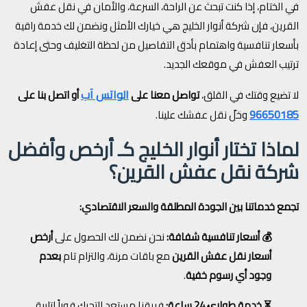
في الختام، إذا كنت تبحث عن الراحة، السرعة، والأمان في نقل عفش
القرين، فإن شركة أنوار الخليج هي خيارك الأمثل ونضمن لك خدمة راقية
بأسعار تنافسية واهتمام بأدق التفاصيل من لحظة التغليف وحتى إعادة
ترتيب العفش في موقعك الجديد.
الواتس آب
لا تضيع وقتك في القلق،
تواصل معنا على
أو اتصل بنا على
96650185
وخلّ نقل عفشك علينا.
لماذا تختار أنوار الخليج كـ أرخص وأفضل
شركة نقل عفش القرين؟
تجمع خدماتنا بين الجودة المطلقة والسعر الاقتصادي:
💰 أسعار تنافسية شفافة:
نحن نضمن لك الحصول على
أرخص
أسعار نقل عفش القرين
مع باقات مرنة، والتزام تام
بعدم
وجود أي رسوم خفية
.
⏳ خدمة طوارئ 24 ساعة:
فريقنا مستعد للتحرك فوراً لتلبية