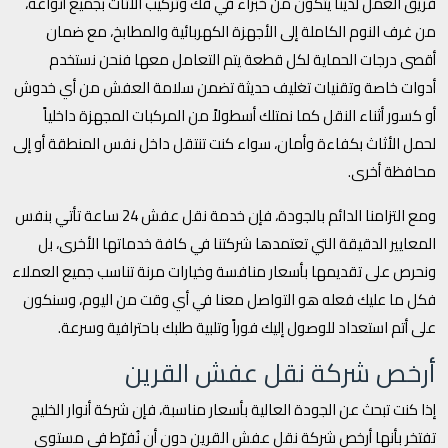
فريق العمل لدينا يتكون من خبراء في فك وتركيب الأثاث بجميع أنواعه،
من غرف النوم الكاملة إلى الأجهزة الكهربائية والمطابخ، مع ضمان
أقصى درجات الحماية لكل قطعة يتم التعامل معها فنحن نستخدم
أدوات خاصة وتقنيات تغليف حديثة تضمن سلامة العفش من أي خدوش
أو كسور أثناء النقل كما نمتلك أسطولاً من المركبات المجهزة داخلياً
لحمل الأثاث بكفاءة وأمان، سواء كنت تنتقل داخل نفس المنطقة أو إلى
محافظة أخرى.
ومع التزامنا الدائم بالجودة، فإن خدمة نقل عفش 24 ساعة تأتي بنفس
المعايير الدقيقة التي تعتمدها شركتنا في كافة خدماتها الأخرى، بل
ونحرص على تقديمها بأسعار منافسة وخيارات مرنة تناسب جميع العملاء
فكل ما عليك فعله هو التواصل معنا في أي وقت من اليوم، وسنكون
على أتم استعداد للوصول إليك فوراً وتلبية طلبك باحترافية وسرعة.
أرخص شركة نقل عفش القرين
إذا كنت تبحث عن الجودة العالية بأسعار مناسبة، فإن شركة أنوار الخليج
تفتخر بأنها أرخص شركة نقل عفش القرين دون أن نُفرّط في مستوى