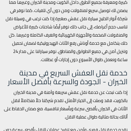
كبيرة ومعرفة بجميع الطرق داخل الكويت ومدينة الخيران وغيرها مما
يضمن لك توصيل سريع لمنقولات ومن دون أي تلفيات. كما نوفر في
شركة أنوار الخليج سيارة نقل عفش صغيرة إذا كنت ترغب في وسيلة نقل
تناسب حجم أغراضك، إلى جانب ذلك نوفر أيضًا شاحنات كبيرة للأغراض
والمنقولات الضخمة والأجهزة الكهربائية والغرف الكاملة وغيرها. كل
ذلك يتكامل مع خدمة أوناش رفع الأثاث الهيدروليكية لضمان تحميل
وتنزيل آمن في جميع الطوابق والمناطق. نوفر سياراتنا على مدار 24
ساعة ونعمل طوال الأسبوع دون إجازات أو عطلات.
خدمة نقل العفش السريع في مدينة
الخيران - الجودة والسرعة بأفضل الأسعار
إذا كنت تبحث عن خدمة نقل عفش سريعة وآمنة في مدينة الخيران
بالكويت، فقد وصلت إلى الخيار الأمثل، تقدم شركتنا حلاً متكاملاً لنقل
الأثاث في الخيران بأقصى سرعة وبأسعار تنافسية، مع ضمان الحفاظ على
أثاثك بحالة مثالية طوال عملية النقل.
نقدم خدمة نقل فوري وآمن مع تنفيذ عمليات النقل بأقصى سرعة دون