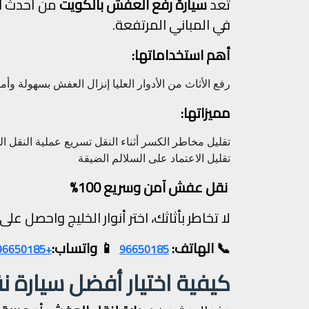
تُعد
سيارة رفع العفش بالكويت
من أحدث ا
في المباني المرتفعة.
أهم استخداماتها:
رفع الأثاث من الأدوار العليا
إنزال العفش بسهولة وأم
مميزاتها:
تقليل مخاطر الكسر أثناء النقل
تسريع عملية النقل
ال
تقليل الاعتماد على السلالم الضيقة
نقل عفش آمن وسريع 100%
لا تخاطر بأثاثك، اختر أنوار الخليج واحصل 
📞 الهاتف:
📱 واتساب:
+96596650185
96650185
كيفية اختيار أفضل سيارة 