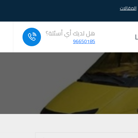
المقالات
هل لديك أي أسئلة؟
96650185