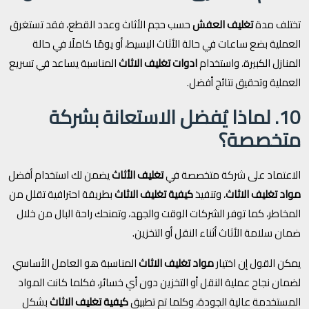
تختلف مدة
تغليف العفش
حسب حجم الأثاث وعدد القطع، فقد تستغرق
العملية بضع ساعات في حالة الأثاث البسيط، أو يومًا كاملًا في حالة
المنازل الكبيرة، واستخدام
ادوات تغليف الاثاث
المناسبة يساعد في تسريع
العملية وتحقيق نتائج أفضل.
10. لماذا يُفضل الاستعانة بشركة
متخصصة؟
الاعتماد على شركة متخصصة في
تغليف الأثاث
يضمن لك استخدام أفضل
مواد تغليف الاثاث
، وتنفيذ
كيفية تغليف الاثاث
بطريقة احترافية تقلل من
المخاطر، كما توفر الشركات الوقت والجهد، وتمنحك راحة البال من خلال
ضمان سلامة الأثاث أثناء النقل أو التخزين.
يمكن القول إن اختيار
مواد تغليف الاثاث
المناسبة هو العامل الأساسي
لضمان نجاح عملية النقل أو التخزين دون أي خسائر، فكلما كانت المواد
المستخدمة عالية الجودة، وكلما تم تطبيق
كيفية تغليف الاثاث
بشكل