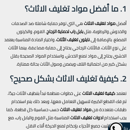
1. ما أفضل مواد تغليف الاثاث؟
أفضل
مواد تغليف الاثاث
هي التي توفر حماية شاملة ضد الصدمات
والخدوش والرطوبة، مثل
بابل راب لحماية الزجاج
، الفوم، والكرتون
المضلع، بالإضافة إلى
نايلون تغليف الأثاث
، واختيار المادة المناسبة يعتمد
على نوع الأثاث، فالأثاث الزجاجي يحتاج إلى حماية مضاعفة، بينما الأثاث
الخشبي يحتاج إلى مواد تمنع الخدش، واستخدام المواد الصحيحة يقلل
بشكل كبير من احتمالية التلف ويضمن وصول الأثاث بحالة ممتازة.
2. كيفية تغليف الاثاث بشكل صحيح؟
تعتمد
كيفية تغليف الاثاث
على خطوات منظمة تبدأ بتنظيف الأثاث جيدًا،
ثم فك القطع الكبيرة لتسهيل التعامل معها، وبعد ذلك يتم استخدام
طبقات متعددة من
مواد تغليف الاثاث
حسب حساسية كل قطعة، كما
يجب استخدام
ادوات تغليف الاثاث
المناسبة مثل الفوم والبابل راب، مع
التأكد من تثبيت جميع الأجزاء بإحكام لمنع الحركة أثناء النقل.
بنا