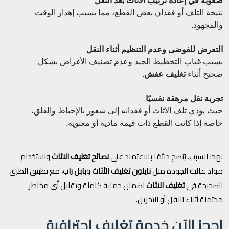
صعوبة في إعادة ترتيب الأثاث بعد النقل
نتيجة التلف أو فقدان بعض القطع، مما يسبب إهدار الوقت
والمجهود.
التعرض للفوضى وعدم التنظيم أثناء النقل
بسبب غياب التخطيط الجيد وعدم تصنيف الأغراض بشكل
صحيح أثناء
تغليف عفش
.
تجربة نقل مرهقة نفسيًا
حيث يؤدي تلف الأثاث أو فقدانه إلى شعور بالإحباط والقلق،
خاصة إذا كانت القطع ذات قيمة مادية أو معنوية.
لهذا السبب، يُنصح دائمًا بالاعتماد على
نصائح تغليف الاثاث
واستخدام
مواد عالية الجودة مثل
نايلون تغليف الأثاث
و
بابل راب
، مع تطبيق الطرق
الصحيحة في
تغليف الاثاث
لضمان حماية كاملة وتقليل أي مخاطر
محتملة أثناء النقل أو التخزين.
احجز الآن خدمة تغليف احترافية