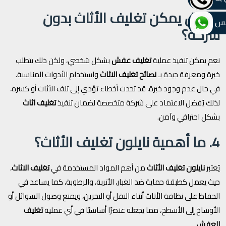
3. هل يمكن تغليف الأثاث بدون
تس
شركة؟
نعم يمكن تنفيذ عملية
تغليف عفش
بشكل شخصي، ولكن ذلك يتطلب
خبرة ومعرفة جيدة بـ
نصائح تغليف الاثاث
واستخدام الأدوات المناسبة.
في حال عدم وجود خبرة، قد تحدث أخطاء تؤدي إلى تلف الأثاث أو كسره،
لذلك يُفضل الاعتماد على شركة متخصصة لضمان تنفيذ
تغليف اثاث
بشكل احترافي وآمن.
4. ما أهمية نايلون تغليف الأثاث؟
يُعتبر
نايلون تغليف الأثاث
من أهم المواد المستخدمة في
تغليف الاثاث
،
حيث يعمل كطبقة حماية ضد الغبار، الأتربة، والرطوبة، كما يساعد في
الحفاظ على نظافة الأثاث أثناء النقل أو التخزين، ويمنع وصول السوائل أو
الأوساخ إلى الأسطح، مما يجعله عنصرًا أساسيًا في أي عملية
تغليف
العفش
.