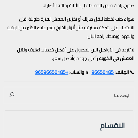
صحيح، زادت فرص الحفاظ على الأثاث بحالته الأصلية.
سواء كنت تخطط لنقل منزلك أو تخزين العفش لفترة طويلة، فإن
الاعتماد على شركة محترفة مثل
أنوار الخليج
يوفر عليك الكثير من الوقت
والجهد، ويمنحك راحة البال.
لا تتردد في التواصل الآن للحصول على أفضل خدمات
تغليف ونقل
العفش في الكويت
بأعلى جودة وأفضل سعر.
+96596650185
96650185
📞 الهاتف:
📱 واتساب:
الاقسام