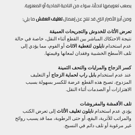
يصعب تعويضها لاحقًا، سواء من الناحية المادية أو المعنوية.
ومن أبرز الأضرار التي قد تنتج عن إهمال
تغليف العفش
ما يلي:
تعرض الأثاث للخدوش والتجريحات العميقة
نتيجة الاحتكاك المباشر بين القطع أثناء النقل، خاصة في حالة
عدم استخدام
نايلون لتغطية الاثاث
أو الفوم، مما يؤدي إلى
تلف الأسطح الخشبية وفقدان لمعانها وقيمتها.
كسر الزجاج والمرايات والتحف الثمينة
عند عدم استخدام
بابل راب لحماية الزجاج
أو التغليف
المزدوج، تصبح هذه القطع عرضة للكسر بسهولة بسبب
الاهتزازات أو الصدمات أثناء النقل.
تلف الأقمشة والمفروشات
يؤدي عدم استخدام
نايلون تغليف الأثاث
إلى تعرض الكنب
والمراتب للأتربة، البقع، أو حتى الرطوبة، مما قد يسبب روائح
غير مرغوبة أو تلف دائم في النسيج.