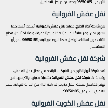
الآن على
96650185
ودعنا نهتم بكل التفاصيل.
نقل عفش الفروانية
مع
شركة أنوار الخليج
، عملية
نقل عفش الفروانية
أصبحت أبسط مما
تتصور. نحن نوفر تغليفًا احترافيًا، فكًا وتركيبًا دقيقًا، ونقلًا آمنًا لكل قطع
الأثاث دون استثناء. تواصل معنا اليوم عبر الرقم
96650185
للحجز أو
الاستفسار.
شركة نقل عفش الفروانية
تُعد
شركة أنوار الخليج
من الشركات الرائدة في مجال نقل العفش،
وتحديدًا كـ
شركة نقل عفش الفروانية
متميزة بخبرتها والتزامها. نحن
نهتم بتفاصيل عملية النقل ونوفر لك راحة البال من البداية للنهاية. للحجز
الفوري اتصل على
96650185
.
نقل عفش الكويت الفروانية