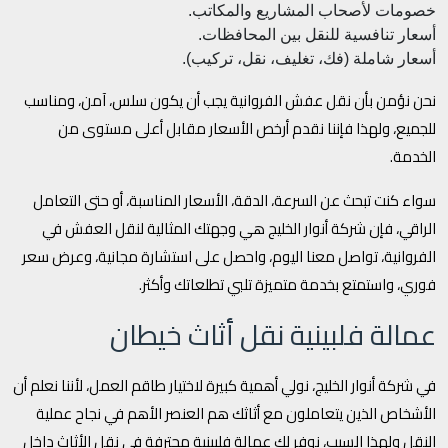
خصومات لأصحاب المشاريع والمكاتب.
أسعار تنافسية للنقل بين المحافظات.
أسعار شاملة (فك، تغليف، نقل، تركيب).
نحن نؤمن بأن نقل عفش الفروانية يجب أن يكون سلس، آمن، ومناسب
للجميع، ولهذا فإننا نقدم أرخص الأسعار مقابل أعلى مستوى من
الخدمة.
سواء كنت تبحث عن السرعة، الدقة، الأسعار المناسبة، أو حتى التعامل
الراقي، فإن شركة أنوار الخليج هي وجهتك المثالية لنقل العفش في
الفروانية، تواصل معنا اليوم، واحصل على استشارة مجانية، وعرض سعر
فوري، واستمتع بخدمة متميزة تلبي تطلعاتك وأكثر.
عمالة فلبينية نقل أثاث خيطان
في شركة أنوار الخليج، نولي أهمية كبيرة لاختيار طاقم العمل، لأننا نعلم أن
الأشخاص الذين يتعاملون مع أثاثك هم العنصر الأهم في نجاح عملية
النقل ولهذا السبب، نوفر لك عمالة فلبينية محترفة في نقل الأثاث داخل