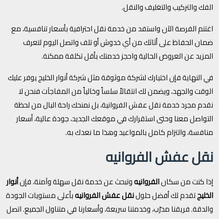
الفك والتركيب والتغليف والنقل.
اغتنم الفرصة الآن واستفد من خدمة نقل احترافية بأسعار تنافسية، مع
ضمان الحفاظ على أثاثك من أي خدوش أو تلف واتصل اليوم لتعرف
المزيد عن العروض الحالية واحجز خدمتك بأقل تكلفة ممكنة.
في النهاية فإن اختيارك لشركة موثوقة مثل شركة أنوار الخليج يوفر عليك
الوقت والجهد، ويضمن لك انتقالاً سلساً وخالياً من المفاجآت فنحن لا
نقدم مجرد خدمة نقل عفش الفروانية، بل نمنحك راحة البال من لحظة
التواصل معنا وحتى استقرارك في موقعك الجديد، جودة عالية، أسعار
منافسة، والتزام كامل بالمواعيد وهذا ما نعدك به.
نقل عفش الفروانيه
إذا كنت من سكان
الفروانيه
وتبحث عن خدمة نقل سهلة وآمنة، فإن
أنوار
الخليج
تقدم لك أفضل حلول
نقل عفش الفروانيه
بأعلى مستويات الجودة
والدقة. فريقنا مدرّب، وخدمتنا سريعة، وأسعارنا في متناول الجميع. اتصل