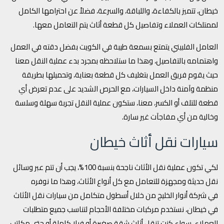
خيطان، تتميز بالكفاءة، واللباقة، والسرعة، فضلاً عن احترامها الكامل
لممتلكات العملاء وتفاصيل كل قطعة أثاث يتم التعامل معها.
العامل الفلبيني يتمتع بسمعة طيبة في الكويت بفضل دقته في العمل
واهتمامه بالتفاصيل، وهذا ما ستلاحظه بمجرد بدء عملية النقل معنا
حيث يقوم فريق العمل بتغليف كل قطعة بعناية، وتحميلها بطريقة
منظمة وآمنة داخل السيارات، مع الحرص الشديد على عدم تعرض أي
قطعة للتلف أو الكسر، معنا، ستكون عملية النقل تجربة سهلة وسلسة
وخالية من أي مفاجآت غير سارة.
سيارات نقل أثاث خيطان
لكي تكون عملية نقل الأثاث ناجحة بنسبة 100%، يجب أن تتم عبر وسائل
نقل حديثة ومجهزة للتعامل مع كل أنواع الأثاث، وهذا ما نوفره
في شركة أنوار الخليج من خلال أسطول متكامل من سيارات نقل الأثاث
في خيطان، نستخدم مركبات مختلفة الأحجام لتناسب جميع متطلبات
العملاء، سواء كنت تنقل أثاث شقة صغيرة أو فيلا كاملة أو حتى مكاتب