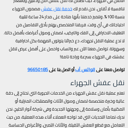
الأمثل في الجهراء، حيث نضمن لك نقل عفش آمن ودقيق وبأسعار
خدمة نقل عفش
تنافسية لا تُقارن. نحن نقدم لك
مضمون الجهراء
بنسبة 100%، وتتميز خدمتنا بأنها متاحة على مدار 24 ساعة لتلبية
احتياجاتك في أي وقت. فريقنا المتخصص يهتم بأدق التفاصيل من
التغليف الاحترافي إلى الفك والتركيب، لضمان وصول أغراضك بأفضل حالة.
لا تدع عملية النقل تجهدك، دع خبرائنا يتولون المهمة بكل احترافية
وسهولة. تواصل معنا الآن عبر واتساب واحصل على أفضل عرض لنقل
عفشك في الجهراء بسرعة وراحة تامة!
الواتس آب
96650185
تواصل معنا على
أو اتصل بنا على
نقل عفش الجهراء
تعتبر عملية نقل عفش الجهراء من الخدمات الحيوية التي تحتاج إلى دقة
عالية وخبرة متخصصة لضمان وصول الأثاث والممتلكات المنزلية أو
المكتبية بأمان وسلامة إلى وجهتها الجديدة وفي شركة أنوار الخليج، نحن
ندرك تماما التحديات التي قد تواجه العملاء أثناء هذه العملية، من حيث
التعامل مع قطع العفش الثقيلة، والأثاث الثمين، والأغراض الحساسة