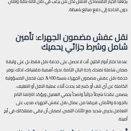
يجعلنا الخيار الاقتصادي الأمثل لكل من يرغب في نقل أثاثه بثقة وأمان
دون الحاجة إلى دفع مبالغ باهظة.
نقل عفش مضمون الجهراء: تأمين
شامل وشرط جزائي يحميك
عندما تختار أنوار الخليج، أنت لا تحصل على خدمة نقل فقط، بل على وثيقة
ضمان شاملة تمنحك راحة البال التامة. ندرك أهمية مقتنياتك، لذلك نوفر
خدمة نقل عفش مضمون الجهراء بنسبة 100%، حيث نتحمل المسؤولية
الكاملة عن أي تلف أو كسر قد يحدث أثناء عملية النقل أو التغليف.
يتضمن عقدنا شرطاً جزائياً واضحاً يحمي العميل ويؤكد التزامنا التام
بالجودة والأمان. فريقنا من عمال نقل عفش الجهراء مدرب على
التعامل بحرص شديد مع الأثاث الثمين، لضمان أن تبقى ممتلكاتك في أيدٍ
أمينة.