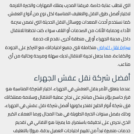
التي تتطلب عناية خاصة. فريقنا المدرب يمتلك المهارات والخبرة اللازمة
لاختيار أفضل طرق النقل والتغليف المناسبة لكل نوع من أنواع العفش،
كما نستخدم أحدث المعدات ووسائل النقل الحديثة التي تضمن سرعة
الأداء وحماية الأثاث من الصدمات أو التلف سواء كنت تخطط للانتقال
داخل مدينة الجهراء أو إلى منطقة أخرى، نقدم لك خدمة
سيارة نقل اغراض
متكاملة تلبي جميع احتياجاتك مع التركيز على الجودة
والكفاءة، مما يجعل تجربة الانتقال لديك سهلة ومريحة وخالية من أي
متاعب.
أفضل شركة نقل عفش الجهراء
عندما يتعلق الأمر بنقل العفش في الجهراء، اختيار الشركة المناسبة هو
قرار حاسم يؤثر بشكل مباشر على نجاح عملية الانتقال وسلامة ممتلكاتك
فإن شركة أنوار الخليج تفتخر بكونها أفضل شركة نقل عفش في الجهراء،
وذلك بفضل سنوات الخبرة الطويلة في هذا المجال ورضا العملاء الكبير
الذي نحرص على تحقيقه باستمرار، ما يميزنا هو التفاني في تقديم
خدمات متميزة تبدأ من تقييم احتياجات العميل بدقة، مرورًا بالتغليف