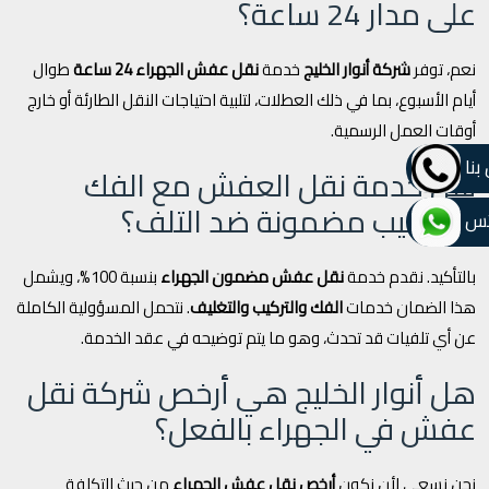
على مدار 24 ساعة؟
نعم، توفر
شركة أنوار الخليج
خدمة
نقل عفش الجهراء 24 ساعة
طوال
أيام الأسبوع، بما في ذلك العطلات، لتلبية احتياجات النقل الطارئة أو خارج
أوقات العمل الرسمية.
بنا
هل خدمة نقل العفش مع الفك
والتركيب مضمونة ضد التلف؟
تس
بالتأكيد. نقدم خدمة
نقل عفش مضمون الجهراء
بنسبة 100%، ويشمل
هذا الضمان خدمات
الفك والتركيب والتغليف
. نتحمل المسؤولية الكاملة
عن أي تلفيات قد تحدث، وهو ما يتم توضيحه في عقد الخدمة.
هل أنوار الخليج هي أرخص شركة نقل
عفش في الجهراء بالفعل؟
نحن نسعى لأن نكون
أرخص نقل عفش الجهراء
من حيث التكلفة