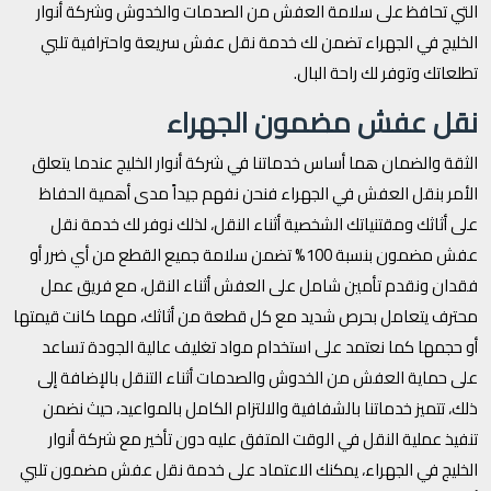
التي تحافظ على سلامة العفش من الصدمات والخدوش وشركة أنوار
الخليج في الجهراء تضمن لك خدمة نقل عفش سريعة واحترافية تلبي
تطلعاتك وتوفر لك راحة البال.
نقل عفش مضمون الجهراء
الثقة والضمان هما أساس خدماتنا في شركة أنوار الخليج عندما يتعلق
الأمر بنقل العفش في الجهراء فنحن نفهم جيداً مدى أهمية الحفاظ
على أثاثك ومقتنياتك الشخصية أثناء النقل، لذلك نوفر لك خدمة نقل
عفش مضمون بنسبة 100% تضمن سلامة جميع القطع من أي ضرر أو
فقدان ونقدم تأمين شامل على العفش أثناء النقل، مع فريق عمل
محترف يتعامل بحرص شديد مع كل قطعة من أثاثك، مهما كانت قيمتها
أو حجمها كما نعتمد على استخدام مواد تغليف عالية الجودة تساعد
على حماية العفش من الخدوش والصدمات أثناء التنقل بالإضافة إلى
ذلك، تتميز خدماتنا بالشفافية والالتزام الكامل بالمواعيد، حيث نضمن
تنفيذ عملية النقل في الوقت المتفق عليه دون تأخير مع شركة أنوار
الخليج في الجهراء، يمكنك الاعتماد على خدمة نقل عفش مضمون تلبي