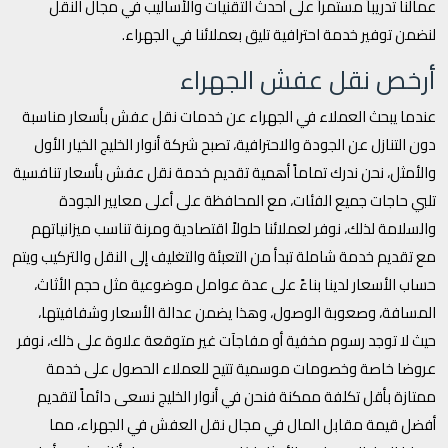
عمالنا تدريباً مستمراً على أحدث التقنيات والأساليب في مجال النقل
لنضمن توفير خدمة احترافية تليق بعملائنا في الجهراء.
أرخص نقل عفش الجهراء
عندما يبحث العملاء في الجهراء عن خدمات نقل عفش بأسعار مناسبة
دون التنازل عن الجودة والاحترافية، تصبح شركة أنوار الخليج الخيار الأول
والأمثل، نحن ندرك تماماً أهمية تقديم خدمة نقل عفش بأسعار تنافسية
تلبي حاجات جميع الفئات، مع المحافظة على أعلى معايير الجودة
والسلامة لذلك، نوفر لعملائنا حلولاً اقتصادية ومرنة تناسب ميزانياتهم
مع تقديم خدمة شاملة تبدأ من التعبئة والتغليف إلى النقل والتركيب ويتم
حساب الأسعار لدينا بناءً على عدة عوامل موضوعية مثل حجم الأثاث،
المسافة، وصعوبة الوصول، وهذا يضمن عدالة الأسعار وشفافيتها،
حيث لا توجد رسوم مخفية أو مفاجآت غير متوقعة علاوة على ذلك، نوفر
عروضا خاصة وخصومات موسمية تتيح للعملاء الحصول على خدمة
ممتازة بأقل تكلفة ممكنة فنحن في أنوار الخليج نسعى دائماً لتقديم
أفضل قيمة مقابل المال في مجال نقل العفش في الجهراء، مما