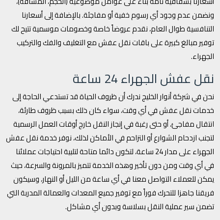
أسعارنا بشفافية تامة بناءً على عوامل موضوعية (الحجم، المسافة)،
ونضمن عدم وجود أي رسوم خفية أو مفاجئة. بالإضافة إلى أسعارنا
التنافسية طوال العام، نقدم عروضاً خاصة وخصومات موسمية تتيح لك
توفير مبالغ كبيرة على باقات نقل عفش مع التغليف والفك والتركيب
الجهراء.
نقل عفش الجهراء 24 ساعة
نحن في شركة أنوار الخليج ندرك أن ظروف الحياة قد تستدعي الحاجة إلى
خدمات نقل عفش في أي وقت، سواء كان ذلك بسبب ظروف طارئة،
انتقال مفاجئ، أو حتى رغبة في إنجاز النقل خارج أوقات العمل الرسمية
لتجنب ازدحام الشوارع أو التزاحم في الأماكن لذلك، نوفر خدمة نقل عفش
الجهراء على مدار 24 ساعة، لتكون دائما متاحة لتلبية احتياجات عملائنا
في أي وقت ومن دون تأخير وهذه الخدمة تتميز بالمرونة والسرعة، حيث
يمكن للعملاء التواصل معنا في أي ساعة من الليل أو النهار، وسيكون
فريقنا جاهزا للتحرك فوراً مع توفير جميع المعدات والعمالة المدربة التي
تضمن سير عملية النقل بسلاسة وبدون أي مشاكل.