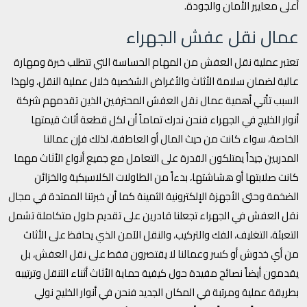
أعلى معايير الأمان والجودة.
عمال نقل عفش الجهراء
تعتبر عملية نقل العفش من المهام الحساسة التي تتطلب خبرة ومهارة
عالية لضمان سلامة الأثاث والأغراض الشخصية خلال عملية النقل، ولهذا
السبب تأتي أهمية عمال نقل العفش المحترفين الذين تقدمهم شركة
أنوار الخليج في الجهراء فنحن ندرك تماماً أن لكل قطعة أثاث قيمتها
الخاصة، سواء كانت من حيث المال أو العاطفة، لذلك فإن عمالنا
المدربين جيداً يمتلكون القدرة على التعامل مع جميع أنواع الأثاث مهما
كانت صلابتها أو هشاشتها، بدءاً من الطاولات الكلاسيكية والخزائن
الضخمة وحتى الأجهزة الإلكترونية الثمينة كما أن خبرتنا الممتدة في مجال
نقل العفش في الجهراء تجعلنا قادرين على تقديم حلول متكاملة تشمل
التعبئة، التغليف، الفك والتركيب، والنقل الآمن الذي يحافظ على الأثاث
من أي خدوش أو كسر وعمالنا لا يقتصرون فقط على نقل العفش، بل
يقدمون أيضاً نصائح مفيدة حول كيفية حماية الأثاث أثناء التنقل وترتيبه
بطريقة عملية ومرتبة في المكان الجديد فنحن في أنوار الخليج نولي